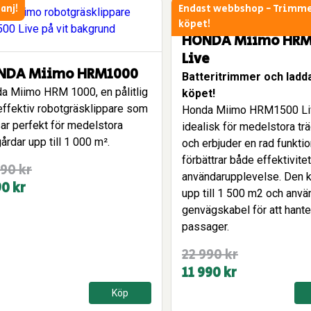
anj!
Endast webbshop - Trimme
köpet!
HONDA Miimo HRM
Live
NDA Miimo HRM1000
Batteritrimmer och ladd
a Miimo HRM 1000, en pålitlig
köpet!
effektiv robotgräsklippare som
Honda Miimo HRM1500 Li
ar perfekt för medelstora
idealisk för medelstora tr
årdar upp till 1 000 m².
och erbjuder en rad funkti
förbättrar både effektivite
990
kr
användarupplevelse. Den k
prungliga
arande
90
kr
upp till 1 500 m2 och anvä
set
set
genvägskabel för att hante
:
passager.
Det
Det
22 990
kr
kr.
 kr.
ursprungliga
nuvarande
11 990
kr
priset
priset
Köp
var:
är: