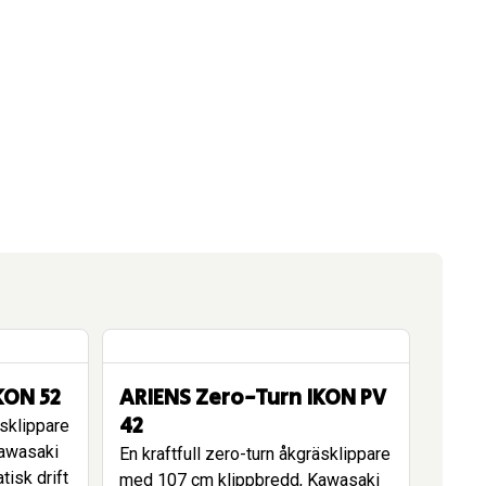
KON 52
ARIENS Zero-Turn IKON PV
42
äsklippare
awasaki
En kraftfull zero-turn åkgräsklippare
isk drift
med 107 cm klippbredd, Kawasaki