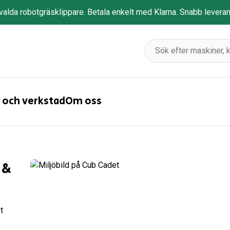
tvalda robotgräsklippare. Betala enkelt med Klarna. Snabb levera
 och verkstad
Om oss
 &
t