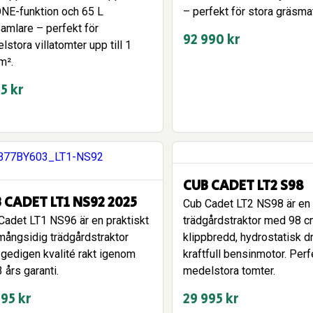
NE-funktion och 65 L
– perfekt för stora gräsmat
amlare – perfekt för
92 990
kr
stora villatomter upp till 1
m².
95
kr
CUB CADET LT2 S98
 CADET LT1 NS92 2025
Cub Cadet LT2 NS98 är en
Cadet LT1 NS96 är en praktiskt
trädgårdstraktor med 98 
mångsidig trädgårdstraktor
klippbredd, hydrostatisk dr
gedigen kvalité rakt igenom
kraftfull bensinmotor. Perf
 års garanti.
medelstora tomter.
995
kr
29 995
kr