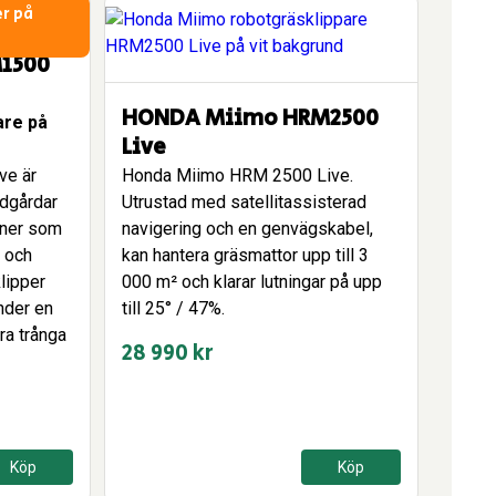
r på
1500
HONDA Miimo HRM2500
are på
Live
ve är
Honda Miimo HRM 2500 Live.
ädgårdar
Utrustad med satellitassisterad
oner som
navigering och en genvägskabel,
t och
kan hantera gräsmattor upp till 3
lipper
000 m² och klarar lutningar på upp
nder en
till 25° / 47%.
ra trånga
28 990
kr
Köp
Köp