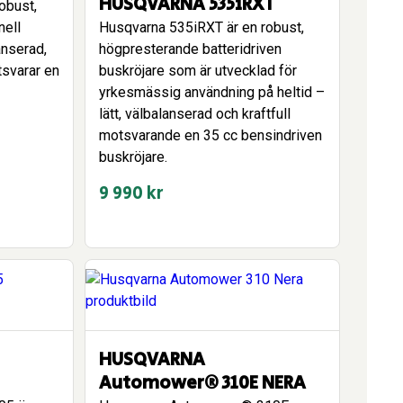
HUSQVARNA 535iRXT
obust,
nell
Husqvarna 535iRXT är en robust,
anserad,
högpresterande batteridriven
tsvarar en
buskröjare som är utvecklad för
yrkesmässig användning på heltid –
lätt, välbalanserad och kraftfull
motsvarande en 35 cc bensindriven
buskröjare.
9 990
kr
HUSQVARNA
Automower® 310E NERA