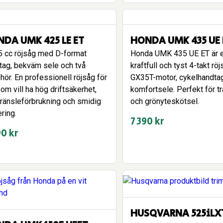
22
11
990 kr.
990 kr.
DA UMK 425 LE ET
HONDA UMK 435 UE 
5 cc röjsåg med D-format
Honda UMK 435 UE ET är 
tag, bekväm sele och två
kraftfull och tyst 4-takt r
ehör. En professionell röjsåg för
GX35T-motor, cykelhandta
om vill ha hög driftsäkerhet,
komfortsele. Perfekt för t
bränsleförbrukning och smidig
och grönyteskötsel.
ring.
7 390
kr
90
kr
HUSQVARNA 525iLX