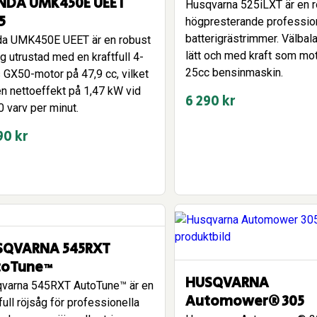
NDA UMK450E UEET
Husqvarna 525iLXT är en r
5
högpresterande professio
batterigrästrimmer. Välbal
a UMK450E UEET är en robust
lätt och med kraft som mo
g utrustad med en kraftfull 4-
25cc bensinmaskin.
s GX50-motor på 47,9 cc, vilket
en nettoeffekt på 1,47 kW vid
6 290
kr
0 varv per minut.
90
kr
SQVARNA 545RXT
toTune™
HUSQVARNA
varna 545RXT AutoTune™ är en
Automower® 305
full röjsåg för professionella