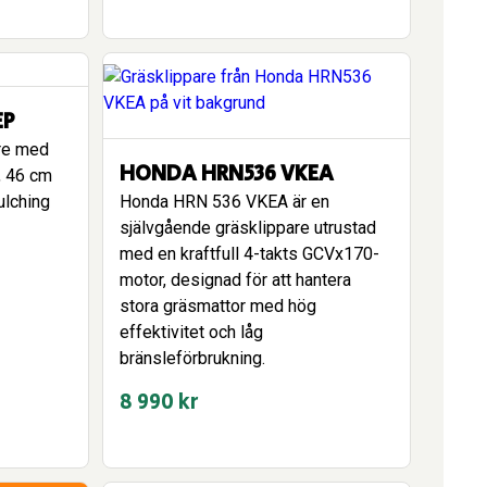
EP
are med
HONDA HRN536 VKEA
, 46 cm
ulching
Honda HRN 536 VKEA är en
självgående gräsklippare utrustad
med en kraftfull 4-takts GCVx170-
motor, designad för att hantera
stora gräsmattor med hög
effektivitet och låg
bränsleförbrukning.
8 990
kr