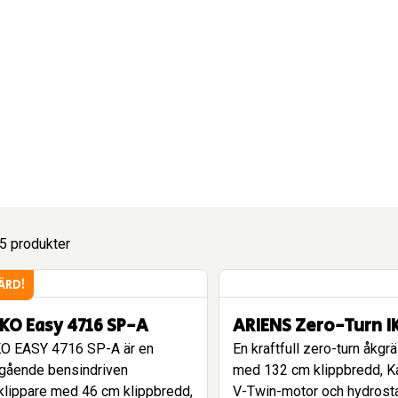
55 produkter
ÄRD!
KO Easy 4716 SP-A
ARIENS Zero-Turn I
O EASY 4716 SP-A är en
En kraftfull zero-turn åkgr
vgående bensindriven
med 132 cm klippbredd, K
klippare med 46 cm klippbredd,
V-Twin-motor och hydrostat