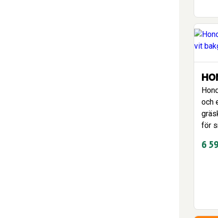
HON
Hond
och 
gräs
för 
6 5