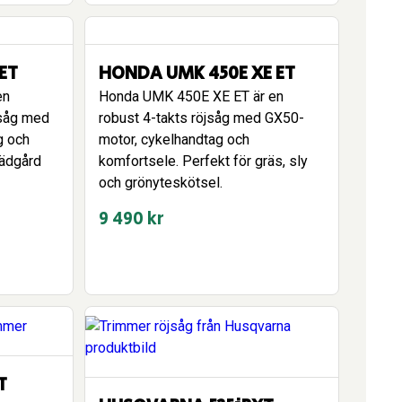
ET
HONDA UMK 450E XE ET
en
Honda UMK 450E XE ET är en
öjsåg med
robust 4-takts röjsåg med GX50-
g och
motor, cykelhandtag och
rädgård
komfortsele. Perfekt för gräs, sly
och grönyteskötsel.
9 490
kr
T