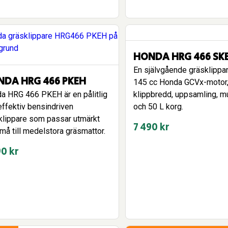
HONDA HRG 466 SK
En självgående gräsklipp
DA HRG 466 PKEH
145 cc Honda GCVx-motor
a HRG 466 PKEH är en pålitlig
klippbredd, uppsamling, m
effektiv bensindriven
och 50 L korg.
klippare som passar utmärkt
7 490
kr
små till medelstora gräsmattor.
90
kr