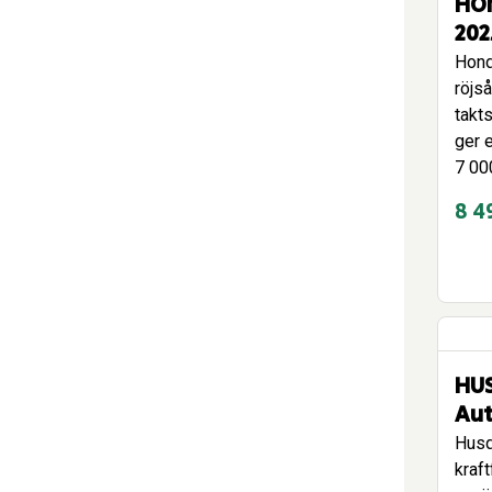
HO
202
Hond
röjså
takt
ger 
7 00
8 4
HU
Au
Husq
kraft