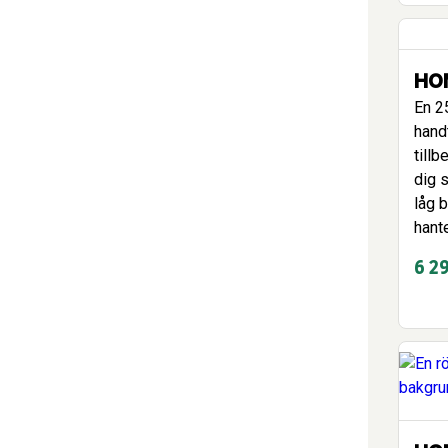
HON
En 2
hand
tillb
dig s
låg 
hante
6 2