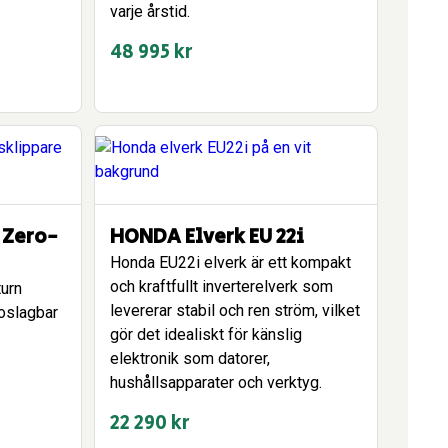
varje årstid.
48 995
kr
 Zero-
HONDA Elverk EU 22i
Honda EU22i elverk är ett kompakt
och kraftfullt inverterelverk som
urn
levererar stabil och ren ström, vilket
 oslagbar
gör det idealiskt för känslig
elektronik som datorer,
hushållsapparater och verktyg.
22 290
kr