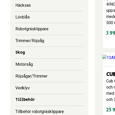
4INO
Häcksax
upps
medel
Lövblås
500 
Robotgräsklippare
3 9
Trimmer/Röjsåg
Skog
Motorsåg
CUB
Röjsågar/Trimmer
Cub 
och 
Vedklyv
med 
Tillbehör
och 3
25 
Tillbehör robotgräsklippare