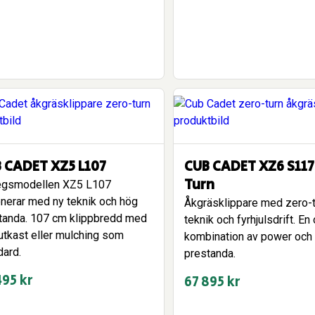
 CADET XZ5 L107
CUB CADET XZ6 S117
Turn
egsmodellen XZ5 L107
nerar med ny teknik och hög
Åkgräsklippare med zero-t
tanda. 107 cm klippbredd med
teknik och fyrhjulsdrift. En
utkast eller mulching som
kombination av power och
dard.
prestanda.
495
kr
67 895
kr