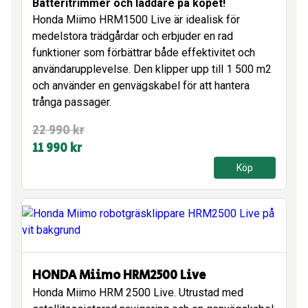
Batteritrimmer och laddare på köpet!
Honda Miimo HRM1500 Live är idealisk för
medelstora trädgårdar och erbjuder en rad
funktioner som förbättrar både effektivitet och
användarupplevelse. Den klipper upp till 1 500 m2
och använder en genvägskabel för att hantera
trånga passager.
Det
Det
22 990
kr
ursprungliga
nuvarande
11 990
kr
priset
priset
Köp
var:
är:
22
11
990 kr.
990 kr.
HONDA Miimo HRM2500 Live
Honda Miimo HRM 2500 Live. Utrustad med