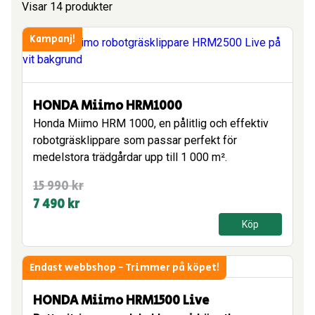
Visar 14 produkter
Kampanj!
HONDA Miimo HRM1000
Honda Miimo HRM 1000, en pålitlig och effektiv
robotgräsklippare som passar perfekt för
medelstora trädgårdar upp till 1 000 m².
Det
Det
15 990
kr
ursprungliga
nuvarande
7 490
kr
priset
priset
Köp
var:
är:
15
7
Endast webbshop - Trimmer på köpet!
990 kr.
490 kr.
HONDA Miimo HRM1500 Live