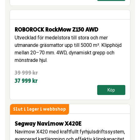
var:
är:
34
33
999 kr.
999 kr.
ROBOROCK RockMow Z150 AWD
Utvecklad för medelstora till stora och mer
utmanande gräsmattor upp till 5000 m². Klipphöjd
mellan 20–70 mm. 4WD, dynamiskt grepp och
mönstrade hjul.
Det
Det
39 999
kr
ursprungliga
nuvarande
37 999
kr
priset
priset
Köp
var:
är:
39
37
Slut i lager i webbshop
999 kr.
999 kr.
Segway Navimow X420E
Navimow X420 med kraftfullt fyrhjulsdriftssystem,
avancerad kartläggning och effektiv klippkapacitet