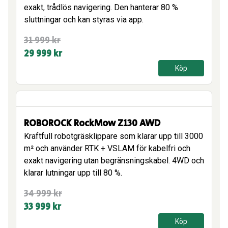
exakt, trådlös navigering. Den hanterar 80 %
sluttningar och kan styras via app.
Det
Det
31 999
kr
ursprungliga
nuvarande
29 999
kr
priset
priset
Köp
var:
är:
31
29
999 kr.
999 kr.
ROBOROCK RockMow Z130 AWD
Kraftfull robotgräsklippare som klarar upp till 3000
m² och använder RTK + VSLAM för kabelfri och
exakt navigering utan begränsningskabel. 4WD och
klarar lutningar upp till 80 %.
Det
Det
34 999
kr
ursprungliga
nuvarande
33 999
kr
priset
priset
Köp