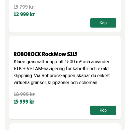
Det
Det
15 799
kr
ursprungliga
nuvarande
12 999
kr
priset
priset
Köp
var:
är:
15
12
799 kr.
999 kr.
ROBOROCK RockMow S115
Klarar gräsmattor upp till 1500 m² och använder
RTK + VSLAM-navigering för kabelfri och exakt
klippning. Via Roborock-appen skapar du enkelt
virtuella gränser, klippzoner och scheman.
Det
Det
18 999
kr
ursprungliga
nuvarande
15 999
kr
priset
priset
Köp
var:
är:
18
15