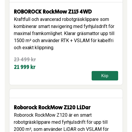
999 kr.
999 kr.
ROBOROCK RockMow Z115 4WD
Kraftfull och avancerad robotgräsklippare som
kombinerar smart navigering med fyrhjulsdrift för
maximal framkomlighet. Klarar gräsmattor upp till
1500 m² och använder RTK + VSLAM för kabelfri
och exakt klippning.
Det
Det
23 499
kr
ursprungliga
nuvarande
21 999
kr
priset
priset
Köp
var:
är:
23
21
499 kr.
999 kr.
Roborock RockMow Z120 LiDar
Roborock RockMow Z120 är en smart
robotgräsklippare med fyrhjulsdrift för upp till
2000 m², som använder LiDAR och VSLAM för