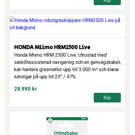
Köp
var:
är:
22
11
990 kr.
990 kr.
HONDA Miimo HRM2500 Live
Honda Miimo HRM 2500 Live. Utrustad med
satellitassisterad navigering och en genvägskabel,
kan hantera gräsmattor upp till 3 000 m² och klarar
lutningar på upp till 25° / 47%.
28 990
kr
Köp