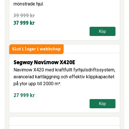
mönstrade hjul.
Det
Det
39 999
kr
ursprungliga
nuvarande
37 999
kr
priset
priset
Köp
var:
är:
39
37
Slut i lager i webbshop
999 kr.
999 kr.
Segway Navimow X420E
Navimow X420 med kraftfullt fyrhjulsdriftssystem,
avancerad kartläggning och effektiv klippkapacitet
på ytor upp till 2000 m².
27 999
kr
Köp