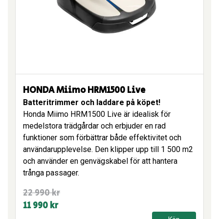
HONDA Miimo HRM1500 Live
Batteritrimmer och laddare på köpet!
Honda Miimo HRM1500 Live är idealisk för
medelstora trädgårdar och erbjuder en rad
funktioner som förbättrar både effektivitet och
användarupplevelse. Den klipper upp till 1 500 m2
och använder en genvägskabel för att hantera
trånga passager.
Det
Det
22 990
kr
ursprungliga
nuvarande
11 990
kr
priset
priset