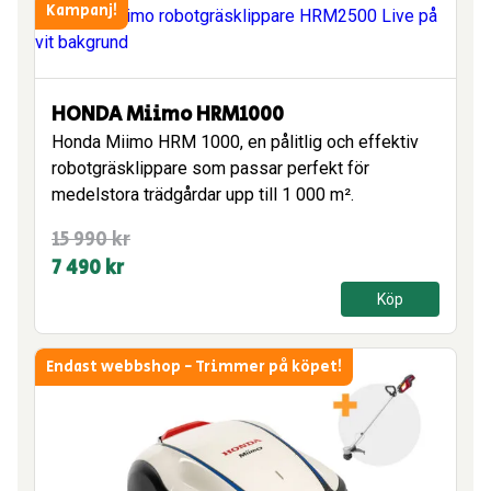
Kampanj!
HONDA Miimo HRM1000
Honda Miimo HRM 1000, en pålitlig och effektiv
robotgräsklippare som passar perfekt för
medelstora trädgårdar upp till 1 000 m².
Det
Det
15 990
kr
ursprungliga
nuvarande
7 490
kr
priset
priset
Köp
var:
är:
15
7
Endast webbshop - Trimmer på köpet!
990 kr.
490 kr.