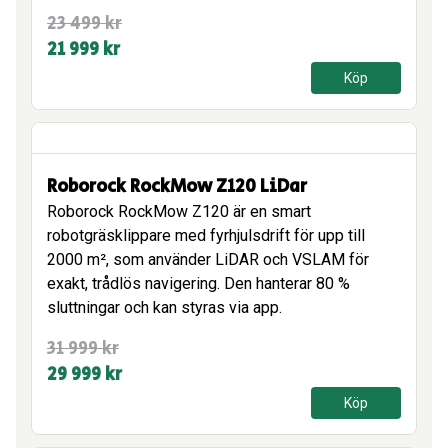
Det
Det
23 499
kr
ursprungliga
nuvarande
21 999
kr
priset
priset
Köp
var:
är:
23
21
499 kr.
999 kr.
Roborock RockMow Z120 LiDar
Roborock RockMow Z120 är en smart
robotgräsklippare med fyrhjulsdrift för upp till
2000 m², som använder LiDAR och VSLAM för
exakt, trådlös navigering. Den hanterar 80 %
sluttningar och kan styras via app.
Det
Det
31 999
kr
ursprungliga
nuvarande
29 999
kr
priset
priset
Köp
var:
är: