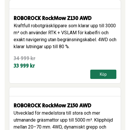
31
29
999 kr.
999 kr.
ROBOROCK RockMow Z130 AWD
Kraftfull robotgräsklippare som klarar upp till 3000
m² och använder RTK + VSLAM för kabelfri och
exakt navigering utan begränsningskabel. 4WD och
klarar lutningar upp till 80 %.
Det
Det
34 999
kr
ursprungliga
nuvarande
33 999
kr
priset
priset
Köp
var:
är:
34
33
999 kr.
999 kr.
ROBOROCK RockMow Z150 AWD
Utvecklad för medelstora till stora och mer
utmanande gräsmattor upp till 5000 m². Klipphöjd
mellan 20–70 mm. 4WD, dynamiskt grepp och