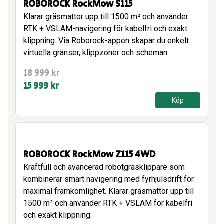
ROBOROCK RockMow S115
Klarar gräsmattor upp till 1500 m² och använder
RTK + VSLAM-navigering för kabelfri och exakt
klippning. Via Roborock-appen skapar du enkelt
virtuella gränser, klippzoner och scheman.
Det
Det
18 999
kr
ursprungliga
nuvarande
15 999
kr
priset
priset
Köp
var:
är:
18
15
999 kr.
999 kr.
ROBOROCK RockMow Z115 4WD
Kraftfull och avancerad robotgräsklippare som
kombinerar smart navigering med fyrhjulsdrift för
maximal framkomlighet. Klarar gräsmattor upp till
1500 m² och använder RTK + VSLAM för kabelfri
och exakt klippning.