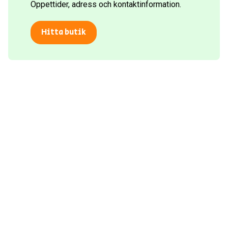
Öppettider, adress och kontaktinformation.
Hitta butik
Lokala butiker
Certifierade verkstäder
Kunnig personal
Välkända varumärken