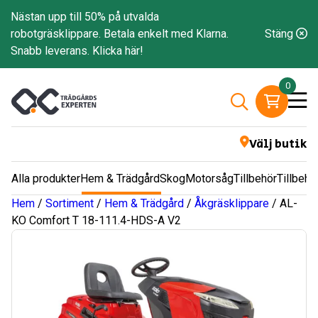
Nästan upp till 50% på utvalda
robotgräsklippare. Betala enkelt med Klarna.
Stäng
Snabb leverans.
Klicka här!
0
Välj butik
Alla produkter
Hem & Trädgård
Skog
Motorsåg
Tillbehör
Tillbehö
Hem
/
Sortiment
/
Hem & Trädgård
/
Åkgräsklippare
/ AL-
KO Comfort T 18-111.4-HDS-A V2