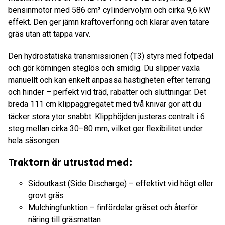
bensinmotor med 586 cm³ cylindervolym och cirka 9,6 kW
effekt. Den ger jämn kraftöverföring och klarar även tätare
gräs utan att tappa varv.
Den hydrostatiska transmissionen (T3) styrs med fotpedal
och gör körningen steglös och smidig. Du slipper växla
manuellt och kan enkelt anpassa hastigheten efter terräng
och hinder – perfekt vid träd, rabatter och sluttningar. Det
breda 111 cm klippaggregatet med två knivar gör att du
täcker stora ytor snabbt. Klipphöjden justeras centralt i 6
steg mellan cirka 30–80 mm, vilket ger flexibilitet under
hela säsongen.
Traktorn är utrustad med:
Sidoutkast (Side Discharge) – effektivt vid högt eller
grovt gräs
Mulchingfunktion – finfördelar gräset och återför
näring till gräsmattan