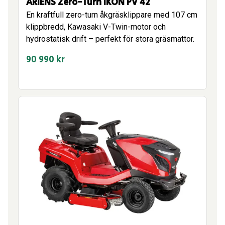
ARIENS Zero-Turn IKON PV 42
En kraftfull zero-turn åkgräsklippare med 107 cm
klippbredd, Kawasaki V-Twin-motor och
hydrostatisk drift – perfekt för stora gräsmattor.
90 990
kr