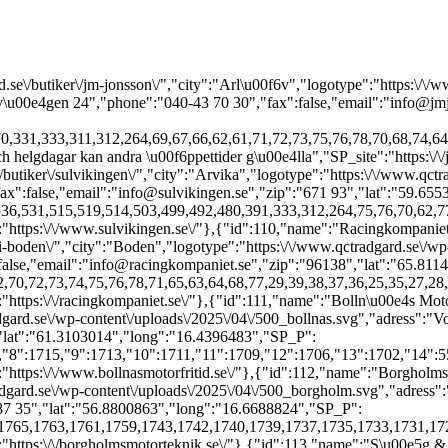
_5":"17:00","SP_o_6":"10:00","SP_c_6":"14:00","SP_o_7":"","SP_c_7":"","SP_other":"","SP_other_global":"Vid afton- och helgdagar kan andra \u00f6ppettider g\u00e4lla","SP_site":"https:\/\/www.bollnasmotorfritid.se\/"},{"id":112,"name":"Borgholms Motorteknik","url":"https:\/\/www.qctradgard.se\/butiker\/borgholms-motorteknik-ab\/","city":"Borgholm","logotype":"https:\/\/www.qctradgard.se\/wp-content\/uploads\/2025\/04\/500_borgholm.svg","adress":"Hammarv\u00e4gen 3","phone":"0485-102 92","fax":false,"email":"borgholmsmotorteknik@telia.com","zip":"387 35","lat":"56.8800863","long":"16.6688824","SP_P":[1894,1892,1888,1890,1865,1860,1859,1857,1846,1810,1808,1703,1765,1763,1761,1759,1743,1742,1740,1739,1737,1735,1733,1731,1727,1725,1723,1721,1719,1717,1715,1713,1711,1709,1706,1702,71,398,393,391,370,331,333,311,312,264,78,76,75,74,73,72,59,29,56,55,54,50,42,40,33,26,41,57,18,22,23,24],"SP_o_1":"09:00","SP_c_1":"18:00","SP_o_2":"09:00","SP_c_2":"18:00","SP_o_3":"09:00","SP_c_3":"18:00","SP_o_4":"09:00","SP_c_4":"18:00","SP_o_5":"09:00","SP_c_5":"18:00","SP_o_6":"10:00","SP_c_6":"14:00","SP_o_7":"","SP_c_7":"","SP_other":"","SP_other_global":"Vid afton- och helgdagar kan andra \u00f6ppettider g\u00e4lla","SP_site":"https:\/\/borgholmsmotorteknik.se\/"},{"id":113,"name":"S\u00e5g & Motor i Broby","url":"https:\/\/www.qctradgard.se\/butiker\/sag-motor-i-broby-ab\/","city":"Broby","logotype":"https:\/\/www.qctradgard.se\/wp-content\/uploads\/2025\/04\/500_broby.svg","adress":"Njurav\u00e4gen 1","phone":"044-413 76","fax":false,"email":"sag.motor.broby@telia.com","zip":"289 43","lat":"56.2794915","long":"14.0721927","SP_P":{"0":1894,"1":1892,"2":1888,"4":1703,"5":1768,"6":1766,"7":1731,"8":1717,"9":1715,"10":1713,"11":1711,"12":1709,"13":1706,"14":1702,"15":554,"16":553,"17":544,"18":536,"19":531,"20":515,"21":519,"22":514,"23":503,"24":499,"25":492,"26":480,"27":370,"28":331,"29":333,"30":311,"31":312,"32":264,"33":70,"34":68,"35":65,"36":61,"37":78,"38":62,"39":66,"40":67,"41":69,"42":74,"43":73,"44":72,"45":43,"46":44,"47":45,"48":59,"49":32,"50":31,"51":30,"52":29,"53":46,"54":47,"55":48,"56":56,"57":55,"58":54,"59":50,"60":42,"61":40,"62":33,"63":26,"64":41,"65":57,"66":49,"67":51,"68":52,"69":53,"70":58,"71":60,"72":18,"73":22,"74":23,"75":24},"SP_o_1":"08:00","SP_c_1":"17:00","SP_o_2":"08:00","SP_c_2":"17:00","SP_o_3":"08:00","SP_c_3":"17:00","SP_o_4":"08:00","SP_c_4":"17:00","SP_o_5":"08:00","SP_c_5":"17:00","SP_o_6":"","SP_c_6":"","SP_o_7":"","SP_c_7":"","SP_other":"L\u00f6rdags\u00f6ppet 08:00 - 17:00, april - juni","SP_other_global":"Vid afton- och helgdagar kan andra \u00f6ppettider g\u00e4lla","SP_site":""},{"id":1625,"name":"Jaco Maskinservice Eksh\u00e4rad","url":"https:\/\/www.qctradgard.se\/butiker\/jaco-maskinservice-eksharad\/","city":"Eksh\u00e4rad","logotype":"https:\/\/www.qctradgard.se\/wp-content\/uploads\/2025\/04\/jaco.svg","adress":"Norev\u00e4gen 6","phone":"0563-32 24 40","fax":false,"email":"info@jacomaskin.se","zip":"683 60","lat":"60.1634766","long":"13.5069005","SP_P":[1894,1892,1888,1890,1860,1859,1857,1846,1703,1768,1766,1765,1763,1761,1759,1743,1742,1740,1739,1737,1735,1733,1731,1727,1725,1723,1721,1719,1717,1715,1713,1711,1709,1706,1702,71,554,553,544,536,531,515,519,514,503,499,492,480,398,393,391,370,331,333,311,312,264,70,77,68,65,61,78,62,66,67,69,76,75,74,73,72,36,37,38,39,43,44,45,59,35,27,34,32,31,25,30,29,28,46,47,48,56,55,54,50,42,40,33,26,41,57,49,51,52,53,58,60,18,19,20,21,22,23,17,24],"SP_o_1":"07:00","SP_c_1":"17:00","SP_o_2":"07:00","SP_c_2":"17:00","SP_o_3":"07:00","SP_c_3":"17:00","SP_o_4":"07:00","SP_c_4":"17:00","SP_o_5":"07:00","SP_c_5":"17:00","SP_o_6":"","SP_c_6":"","SP_o_7":"","SP_c_7":"","SP_other":"Vecka 15-24 har vi l\u00f6rdags\u00f6ppet: 10.00-14.00","SP_other_global":"Vid afton- och helgdagar kan andra \u00f6ppettider g\u00e4lla","SP_site":"https:\/\/www.jacomaskin.se\/"},{"id":114,"name":"Dahlia Motor i F\u00e4rila","url":"https:\/\/www.qctradgard.se\/butiker\/dahlia-motor-farila-ab\/","city":"F\u00e4rila","logotype":"https:\/\/www.qctradgard.se\/wp-content\/uploads\/2025\/04\/500_farila.svg","adress":"H\u00e4rjedalsv\u00e4gen 142","phone":"0651-20088","fax":false,"email":"info@dahliamotor.se","zip":"827 60","lat":"61.8012364","long":"15.8738497","SP_P":[1865,553,531,519,514,503,499,492,480,61,43,44,45,30,31,32,46,47,48,49,51,52],"S