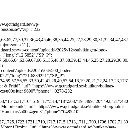
P_o_1":"08:00","SP_c_1":"17:00","SP_o_2":"08:00","SP_c_2":"17:00","SP_o_3":"08:00","SP_c_3":"17:00","SP_o_4":"08:00","SP_c_4":"17:00","SP_o_5":"08:00","SP_c_5":"17:00","SP_o_6":"","SP_c_6":"","SP_o_7":"","SP_c_7":"","SP_other":"","SP_other_global":"Vid afton- och helgdagar kan andra \u00f6ppettider g\u00e4lla","SP_site":""},{"id":115,"name":"Motorsport i Vimmerby","url":"https:\/\/www.qctradgard.se\/butiker\/motorsport-gamleby\/","city":"Gamleby","logotype":"https:\/\/www.qctradgard.se\/wp-content\/uploads\/2025\/04\/motorsport-1.svg","adress":"Tr\u00e4dg\u00e5rdsgatan 2","phone":"0493-102 62","fax":false,"email":"gamleby@motorsport.se","zip":"594 30","lat":"57.8956654","long":"16.4025264","SP_P":[554,553,544,536,531,515,519,514,503,499,492,480,398,393,391,370,331,333,311,312,264,69,67,66,62,61,70,72,73,74,75,76,78,71,65,63,64,68,77,29,46,45,43,39,38,37,36,44,25,35,27,28,34,32,31,30,47,48,59,57,56,55,33,50,42,41,26,40,49,51,52,53,58,60,54,18,19,20,21,22,24,17,23,1737,1739,1740,1742,1743,1761,1759,1763,1765,1766,1768,1703,1892],"SP_o_1":"08:00","SP_c_1":"17:00","SP_o_2":"08:00","SP_c_2":"17:00","SP_o_3":"08:00","SP_c_3":"17:00","SP_o_4":"08:00","SP_c_4":"17:00","SP_o_5":"08:00","SP_c_5":"17:00","SP_o_6":"","SP_c_6":"","SP_o_7":"","SP_c_7":"","SP_other":"Sveriges nationaldag 6\/6 ST\u00c4NGT\r\nMidsommarafton 20\/6 ST\u00c4NGT