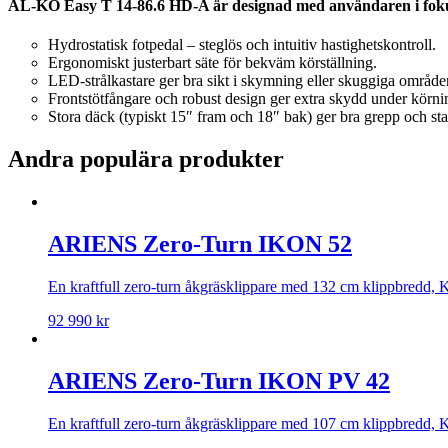
AL-KO Easy T 14-86.6 HD-A är designad med användaren i fok
Hydrostatisk fotpedal – steglös och intuitiv hastighetskontroll.
Ergonomiskt justerbart säte för bekväm körställning.
LED-strålkastare ger bra sikt i skymning eller skuggiga område
Frontstötfångare och robust design ger extra skydd under körni
Stora däck (typiskt 15″ fram och 18″ bak) ger bra grepp och stab
Andra populära produkter
ARIENS Zero-Turn IKON 52
En kraftfull zero-turn åkgräsklippare med 132 cm klippbredd, K
92 990
kr
ARIENS Zero-Turn IKON PV 42
En kraftfull zero-turn åkgräsklippare med 107 cm klippbredd, K