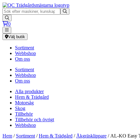
0
Välj butik
Sortiment
Webbshop
Om oss
Sortiment
Webbshop
Om oss
Alla produkter
Hem & Trädgård
Motorsåg
Skog
Tillbehör
Tillbehör och övrigt
Webbshop
Hem
/
Sortiment
/
Hem & Trädgård
/
Åkgräsklippare
/ AL-KO Easy 