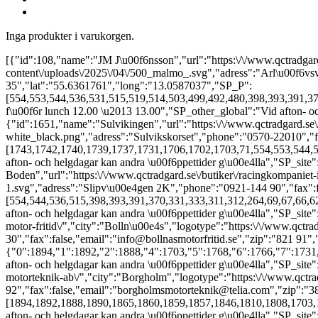
Inga produkter i varukorgen.
[{"id":108,"name":"JM J\u00f6nsson","url":"https:\/\/www.qctradgard.se\/butiker\/jm-jonsson\/","city":"Arl\u00f6v","logotype":"https:\/\/www.qctradgard.se\/wp-content\/uploads\/2025\/04\/500_malmo_.svg","adress":"Arl\u00f6vsv\u00e4gen 24","phone":"040-43 70 30","fax":false,"email":"info@jmjonsson.se","zip":"232 35","lat":"55.6361761","long":"13.0587037","SP_P":[554,553,544,536,531,515,519,514,503,499,492,480,398,393,391,370,331,333,311,312,264,69,67,66,62,61,71,72,73,75,76,78,70,68,74,64,63,65,77,39,37,36,43,45,46,38,35,44,25,27,28,29,30,31,32,34,47,48,57,56,55,54,42,41,40,33,59,26,49,51,52,53,58,60,50,18,19,20,21,22,24,17,23,1737,1739,1740,1742,1743,1761,1759,1763,1765,1766,1768,1703,1892,1890,1862,1861,1855,1853,1849,1719,1727,1725,1723,1733,1735,1721],"SP_o_1":"08:00","SP_c_1":"17:00","SP_o_2":"08:00","SP_c_2":"17:00","SP_o_3":"08:00","SP_c_3":"17:00","SP_o_4":"08:00","SP_c_4":"17:00","SP_o_5":"08:00","SP_c_5":"17:00","SP_o_6":"","SP_c_6":"","SP_o_7":"","SP_c_7":"","SP_other":"St\u00e4ngt f\u00f6r lunch 12.00 \u2013 13.00","SP_other_global":"Vid afton- och helgdagar kan andra \u00f6ppettider g\u00e4lla","SP_site":"https:\/\/jmjonsson.se\/"},{"id":1651,"name":"Sulvikingen","url":"https:\/\/www.qctradgard.se\/butiker\/sulvikingen\/","city":"Arvika","logotype":"https:\/\/www.qctradgard.se\/wp-content\/uploads\/2025\/12\/sulvikingen-logo-white_black.png","adress":"Sulvikskorset","phone":"0570-22010","fax":false,"email":"info@sulvikingen.se","zip":"671 93","lat":"59.6553","long":"12.5852","SP_P":[1743,1742,1740,1739,1737,1731,1706,1702,1703,71,554,553,544,536,531,515,519,514,503,499,492,480,391,333,312,264,75,76,70,62,77,68,65,64,63,69,67,66,61,35,48,37,38,39,43,44,45,25,27,28,29,36,30,31,32,34,46,47,41,42,50,54,59,33,40,49,51,52,53,58,60,18,19,20,21,22,23,17,24,1761,1759,1763,1765,1766,1768,1892],"SP_o_1":"09:00","SP_c_1":"18:00","SP_o_2":"09:00","SP_c_2":"18:00","SP_o_3":"09:00","SP_c_3":"18:00","SP_o_4":"09:00","SP_c_4":"18:00","SP_o_5":"09:00","SP_c_5":"18:00","SP_o_6":"10:00","SP_c_6":"14:00","SP_o_7":"","SP_c_7":"","SP_other":"","SP_other_global":"Vid afton- och helgdagar kan andra \u00f6ppettider g\u00e4lla","SP_site":"https:\/\/www.sulvikingen.se\/"},{"id":110,"name":"Racingkompaniet i Boden","url":"https:\/\/www.qctradgard.se\/butiker\/racingkompaniet-i-boden\/","city":"Boden","logotype":"https:\/\/www.qctradgard.se\/wp-content\/uploads\/2025\/04\/500_boden-1.svg","adress":"Slipv\u00e4gen 2K","phone":"0921-144 90","fax":false,"email":"info@racingkompaniet.se","zip":"96138","lat":"65.8114052","long":"21.6839251","SP_P":[554,544,536,515,398,393,391,370,331,333,311,312,264,69,67,66,62,70,72,73,74,75,76,78,71,65,63,64,68,77,29,39,38,37,36,25,35,27,28,34,59,57,56,55,33,50,42,41,26,40,53,54,18,19,20,21,22,24,17,23,1737,1739,1740,1742,1743,1761,1759,1763,1765,1766,1768,1703,1892,1890],"SP_o_1":"08:00","SP_c_1":"17:00","SP_o_2":"08:00","SP_c_2":"17:00","SP_o_3":"08:00","SP_c_3":"17:00","SP_o_4":"08:00","SP_c_4":"17:00","SP_o_5":"08:00","SP_c_5":"17:00","SP_o_6":"10:00","SP_c_6":"14:00","SP_o_7":"","SP_c_7":"","SP_other":"","SP_other_global":"Vid afton- och helgdagar kan andra \u00f6ppettider g\u00e4lla","SP_site":"https:\/\/racingkompaniet.se\/"},{"id":111,"name":"Bolln\u00e4s Motor & Fritid","url":"https:\/\/www.qctradgard.se\/butiker\/bollnas-motor-fritid\/","city":"Bolln\u00e4s","logotype":"https:\/\/www.qctradgard.se\/wp-content\/uploads\/2025\/04\/500_bollnas.svg","adress":"Voxs\u00e4tter 9690","phone":"0278-232 30","fax":false,"email":"info@bollnasmotorfritid.se","zip":"821 91","lat":"61.3103014","long":"16.4396483","SP_P":{"0":1894,"1":1892,"2":1888,"4":1703,"5":1768,"6":1766,"7":1731,"8":1715,"9":1713,"10":1711,"11":1709,"12":1706,"13":1702,"14":553,"15":531,"16":519,"17":514,"18":503,"19":499,"20":492,"21":480,"22":331,"23":333,"24":311,"25":312,"26":264,"27":61,"28":78,"29":43,"30":44,"31":45,"32":59,"33":32,"34":31,"35":30,"36":29,"37":46,"38":47,"39":48,"40":56,"41":55,"42":54,"43":50,"44":42,"45":40,"46":33,"47":26,"48":41,"49":57,"50":49,"51":51,"52":52,"53":53,"54":58,"55":60,"56":18,"57":19,"58":20,"59":21,"60":22,"61":23,"62":17,"63":24},"SP_o_1":"08:00","SP_c_1":"17:00","SP_o_2":"08:00","SP_c_2":"17:00","SP_o_3":"08:00","SP_c_3":"17:00","SP_o_4":"08:00","SP_c_4":"17:00","SP_o_5":"08:00","SP_c