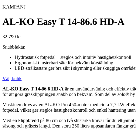
KAMPANJ
AL-KO Easy T 14-86.6 HD-A
32 790
kr
Snabbfakta:
Hydrostatisk fotpedal – steglös och intuitiv hastighetskontroll
Ergonomiskt justerbart säte för bekväm körställning
LED-strålkastare ger bra sikt i skymning eller skuggiga område
Välj butik
AL-KO Easy T 14-86.6 HD-A
är en användarvänlig och effektiv träd
för att göra gräsklippningen snabb och bekväm. Som del av solo® by A
Maskinen drivs av en AL-KO Pro 450-motor med cirka 7,7 kW effekt och
fotpedal, vilket ger steglös hastighetskontroll och enkel hantering u
Med en klippbredd på 86 cm och två slitstarka knivar får du ett jämnt 
säsong och gräsets längd. Den stora 250 liters uppsamlaren fångar grä