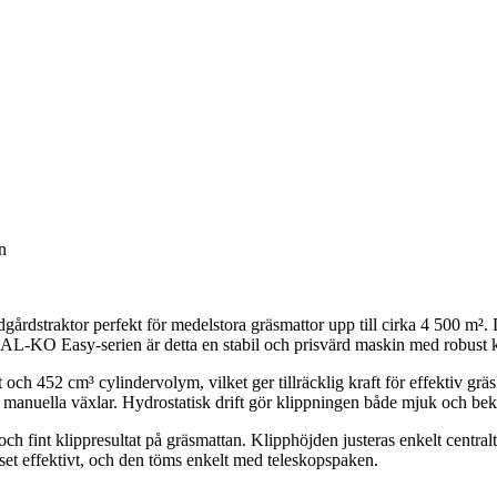
n
gårdstraktor perfekt för medelstora gräsmattor upp till cirka 4 500 m². 
L-KO Easy-serien är detta en stabil och prisvärd maskin med robust ko
 452 cm³ cylindervolym, vilket ger tillräcklig kraft för effektiv gräs
tan manuella växlar. Hydrostatisk drift gör klippningen både mjuk och be
och fint klippresultat på gräsmattan. Klipphöjden justeras enkelt central
set effektivt, och den töms enkelt med teleskopspaken.