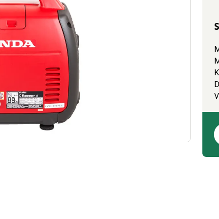
M
M
K
D
V