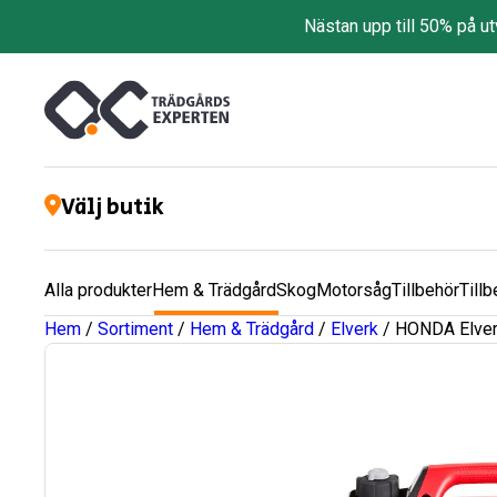
Nästan upp till 50% på u
Välj butik
Alla produkter
Hem & Trädgård
Skog
Motorsåg
Tillbehör
Tillb
Hem
/
Sortiment
/
Hem & Trädgård
/
Elverk
/ HONDA Elver