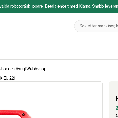
tvalda robotgräsklippare. Betala enkelt med Klarna. Snabb levera
ehör och övrigt
Webbshop
k EU 22i
A