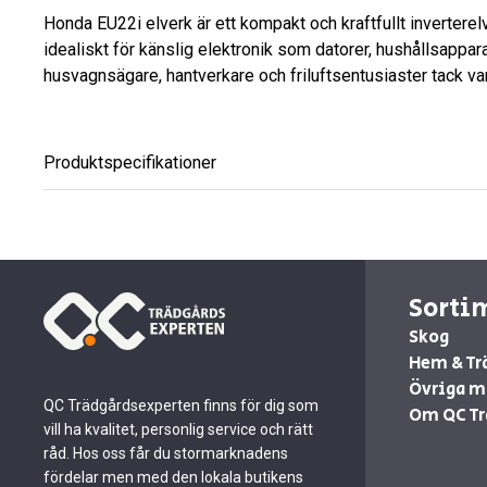
Honda EU22i elverk är ett kompakt och kraftfullt inverterel
idealiskt för känslig elektronik som datorer, hushållsappara
husvagnsägare, hantverkare och friluftsentusiaster tack var
Produktspecifikationer
Sorti
Skog
Hem & Tr
Övriga m
QC Trädgårdsexperten finns för dig som
Om QC Tr
vill ha kvalitet, personlig service och rätt
råd. Hos oss får du stormarknadens
fördelar men med den lokala butikens