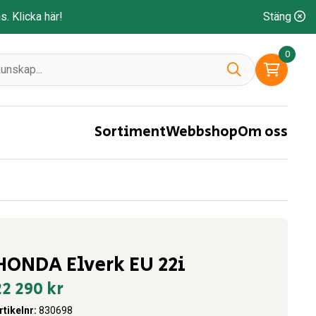
ns.
Klicka här!
Stäng
0
Sortiment
Webbshop
Om oss
HONDA Elverk EU 22i
22 290
kr
rtikelnr:
830698