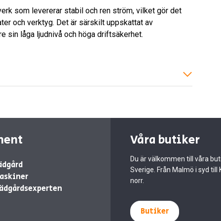
verk som levererar stabil och ren ström, vilket gör det
ter och verktyg. Det är särskilt uppskattat av
e sin låga ljudnivå och höga driftsäkerhet.
ment
Våra butiker
Du är välkommen till våra buti
ädgård
Sverige. Från Malmö i syd till 
askiner
norr.
ädgårdsexperten
Butiker