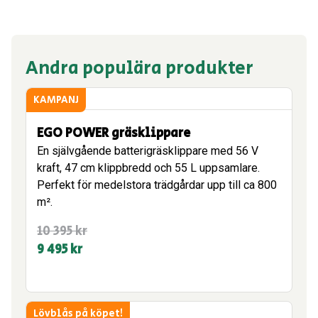
Andra populära produkter
KAMPANJ
EGO POWER gräsklippare
En självgående batterigräsklippare med 56 V
kraft, 47 cm klippbredd och 55 L uppsamlare.
Perfekt för medelstora trädgårdar upp till ca 800
m².
Det
Det
10 395
kr
ursprungliga
nuvarande
9 495
kr
priset
priset
var:
är:
10
9
Lövblås på köpet!