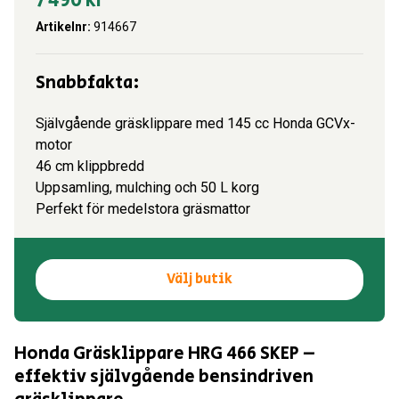
7 490
kr
Artikelnr:
914667
Snabbfakta:
Självgående gräsklippare med 145 cc Honda GCVx-
motor
46 cm klippbredd
Uppsamling, mulching och 50 L korg
Perfekt för medelstora gräsmattor
Välj butik
Honda Gräsklippare HRG 466 SKEP –
effektiv självgående bensindriven