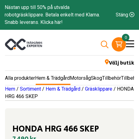
Nästan upp till 50% på utvalda
robotgräsklippare. Betala enkelt med Klarna.
Stäng
Snabb leverans.
Klicka här!
0
Välj butik
Alla produkter
Hem & Trädgård
Motorsåg
Skog
Tillbehör
Tillbehö
Hem
/
Sortiment
/
Hem & Trädgård
/
Gräsklippare
/ HONDA
HRG 466 SKEP
HONDA HRG 466 SKEP