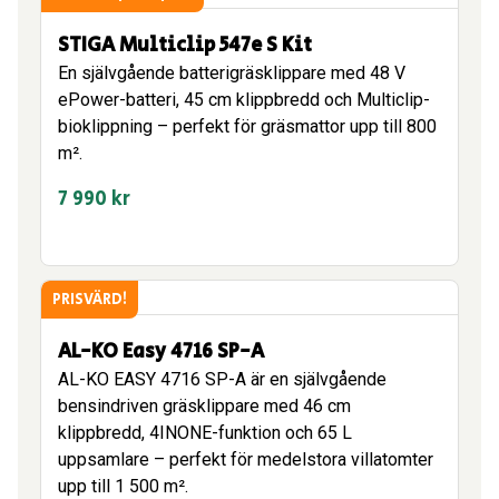
395 kr.
495 kr.
STIGA Multiclip 547e S Kit
En självgående batterigräsklippare med 48 V
ePower-batteri, 45 cm klippbredd och Multiclip-
bioklippning – perfekt för gräsmattor upp till 800
m².
7 990
kr
PRISVÄRD!
AL-KO Easy 4716 SP-A
AL-KO EASY 4716 SP-A är en självgående
bensindriven gräsklippare med 46 cm
klippbredd, 4INONE-funktion och 65 L
uppsamlare – perfekt för medelstora villatomter
upp till 1 500 m².