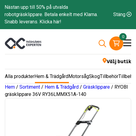
Nästan upp till 50% på utvalda
robotgräsklippare. Betala enkelt med Klarna.
Stäng
Snabb leverans.
Klicka här!
0
Välj butik
Alla produkter
Hem & Trädgård
Motorsåg
Skog
Tillbehör
Tillbehö
Hem
/
Sortiment
/
Hem & Trädgård
/
Gräsklippare
/ RYOBI
gräsklippare 36V RY36LMMX51A-140