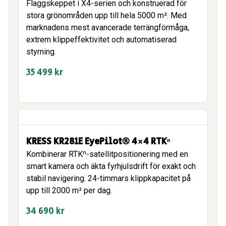
Flaggskeppet i X4-serien och konstruerad för
stora grönområden upp till hela 5000 m². Med
marknadens mest avancerade terrängförmåga,
extrem klippeffektivitet och automatiserad
styrning.
35 499
kr
KRESS KR281E EyePilot® 4×4 RTKⁿ
Kombinerar RTKⁿ-satellitpositionering med en
smart kamera och äkta fyrhjulsdrift för exakt och
stabil navigering. 24-timmars klippkapacitet på
upp till 2000 m² per dag.
34 690
kr