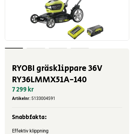
RYOBI gräsklippare 36V
RY36LMMX51A-140
7 299
kr
Artikelnr:
5133004591
Snabbfakta:
Effektiv klippning