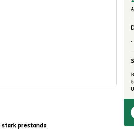
A
D
•
B
5
U
 stark prestanda