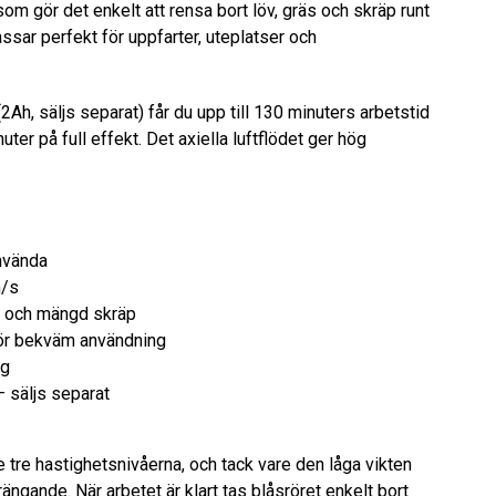
om gör det enkelt att rensa bort löv, gräs och skräp runt
ssar perfekt för uppfarter, uteplatser och
, säljs separat) får du upp till 130 minuters arbetstid
ter på full effekt. Det axiella luftflödet ger hög
använda
m/s
ag och mängd skräp
för bekväm användning
ng
 säljs separat
e tre hastighetsnivåerna, och tack vare den låga vikten
ängande. När arbetet är klart tas blåsröret enkelt bort