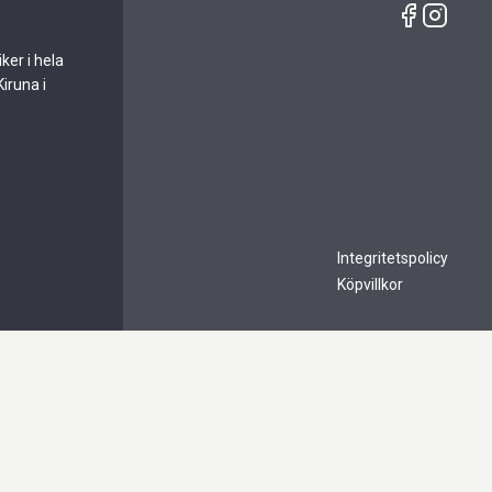
ker i hela
Kiruna i
Integritetspolicy
Köpvillkor