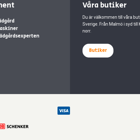
ment
Våra butiker
Du är välkommen till våra buti
ädgård
Sverige. Från Malmö i syd till 
askiner
norr.
ädgårdsexperten
Butiker