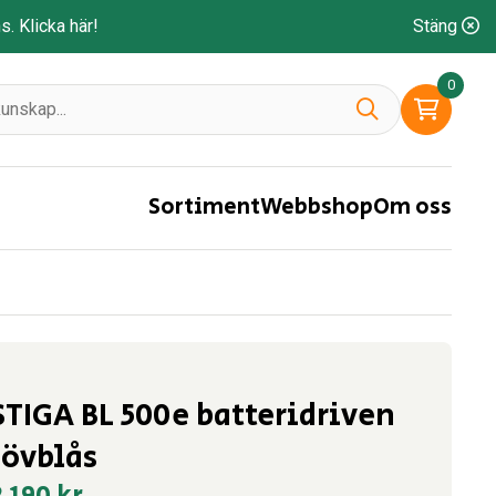
ns.
Klicka här!
Stäng
0
Sortiment
Webbshop
Om oss
STIGA BL 500e batteridriven
lövblås
2 190
kr