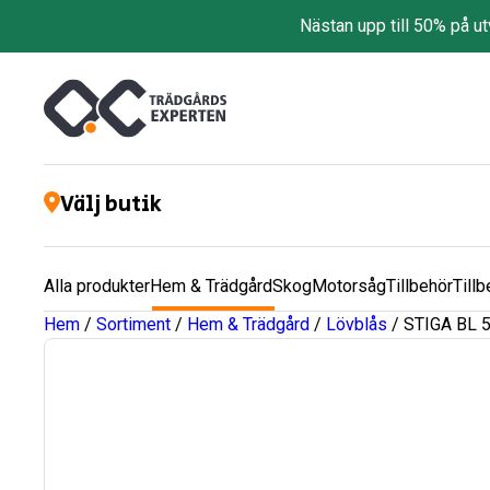
Nästan upp till 50% på u
Välj butik
Alla produkter
Hem & Trädgård
Skog
Motorsåg
Tillbehör
Tillb
Hem
/
Sortiment
/
Hem & Trädgård
/
Lövblås
/ STIGA BL 5