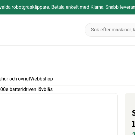
tvalda robotgräsklippare. Betala enkelt med Klarna. Snabb levera
ehör och övrigt
Webbshop
00e batteridriven lövblås