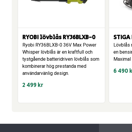
RYOBI lövblås RY36BLXB-0
STIGA 
Ryobi RY36BLXB-0 36V Max Power
Lövblås 
Whisper lövblås är en kraftfull och
en bensi
tystgående batteridriven lövblås som
Maximal 
kombinerar hög prestanda med
6 490
användarvänlig design.
2 499
kr