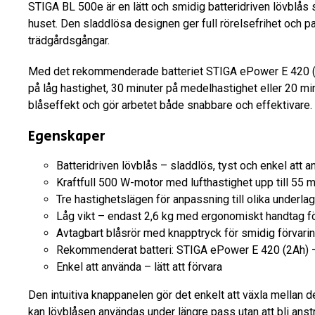
STIGA BL 500e är en lätt och smidig batteridriven lövblås s
huset. Den sladdlösa designen ger full rörelsefrihet och pa
trädgårdsgångar.
Med det rekommenderade batteriet STIGA ePower E 420 (2Ah
på låg hastighet, 30 minuter på medelhastighet eller 20 minu
blåseffekt och gör arbetet både snabbare och effektivare.
Egenskaper
Batteridriven lövblås – sladdlös, tyst och enkel att 
Kraftfull 500 W-motor med lufthastighet upp till 55 
Tre hastighetslägen för anpassning till olika underl
Låg vikt – endast 2,6 kg med ergonomiskt handtag 
Avtagbart blåsrör med knapptryck för smidig förvari
Rekommenderat batteri: STIGA ePower E 420 (2Ah) –
Enkel att använda – lätt att förvara
Den intuitiva knappanelen gör det enkelt att växla mellan d
kan lövblåsen användas under längre pass utan att bli anstr