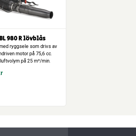
BL 980 R lövblås
med ryggsele som drivs av
ndriven motor på 75,6 cc.
luftvolym på 25 m³/min.
kr