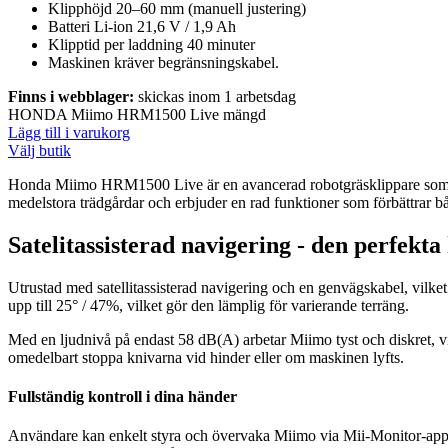
Klipphöjd 20–60 mm (manuell justering)
Batteri Li-ion 21,6 V / 1,9 Ah
Klipptid per laddning 40 minuter
Maskinen kräver begränsningskabel.
Finns i webblager:
skickas inom 1 arbetsdag
HONDA Miimo HRM1500 Live mängd
Lägg till i varukorg
Välj butik
Honda Miimo HRM1500 Live är en avancerad robotgräsklippare som komb
medelstora trädgårdar och erbjuder en rad funktioner som förbättrar b
Satelitassisterad navigering - den perfekt
Utrustad med satellitassisterad navigering och en genvägskabel, vilket
upp till 25° / 47%, vilket gör den lämplig för varierande terräng.
Med en ljudnivå på endast 58 dB(A) arbetar Miimo tyst och diskret, vil
omedelbart stoppa knivarna vid hinder eller om maskinen lyfts.
Fullständig kontroll i dina händer
Användare kan enkelt styra och övervaka Miimo via Mii-Monitor-app