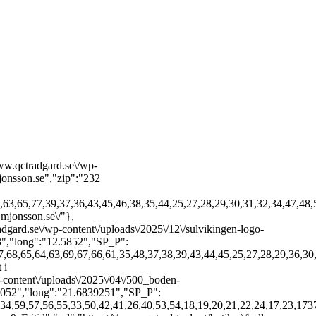
P_o_1":"08:00","SP_c_1":"17:00","SP_o_2":"08:00","SP_c_2":"17:00","SP_o_3":"08:00","SP_c_3":"17:00","SP_o_4":"08:00","SP_c_4":"17:00","SP_o_5":"08:00","SP_c_5":"17:00","SP_o_6":"","SP_c_6":"","SP_o_7":"","SP_c_7":"","SP_other":"","SP_other_global":"Vid afton- och helgdagar kan andra \u00f6ppettider g\u00e4lla","SP_site":""},{"id":115,"name":"Motorsport i Vimmerby","url":"https:\/\/www.qctradgard.se\/butiker\/motorsport-gamleby\/","city":"Gamleby","logotype":"https:\/\/www.qctradgard.se\/wp-content\/uploads\/2025\/04\/motorsport-1.svg","adress":"Tr\u00e4dg\u00e5rdsgatan 2","phone":"0493-102 62","fax":false,"email":"gamleby@motorsport.se","zip":"594 30","lat":"57.8956654","long":"16.4025264","SP_P":[554,553,544,536,531,515,519,514,503,499,492,480,398,393,391,370,331,333,311,312,264,69,67,66,62,61,70,72,73,74,75,76,78,71,65,63,64,68,77,29,46,45,43,39,38,37,36,44,25,35,27,28,34,32,31,30,47,48,59,57,56,55,33,50,42,41,26,40,49,51,52,53,58,60,54,18,19,20,21,22,24,17,23,1737,1739,1740,1742,1743,1761,1759,1763,1765,1766,1768,1703,1892],"SP_o_1":"08:00","SP_c_1":"17:00","SP_o_2":"08:00","SP_c_2":"17:00","SP_o_3":"08:00","SP_c_3":"17:00","SP_o_4":"08:00","SP_c_4":"17:00","SP_o_5":"08:00","SP_c_5":"17:00","SP_o_6":"","SP_c_6":"","SP_o_7":"","SP_c_7":"","SP_other":"Sveriges nationaldag 6\/6 ST\u00c4NGT\r\nMidsommarafton 20\/6 ST\u00c4NGT