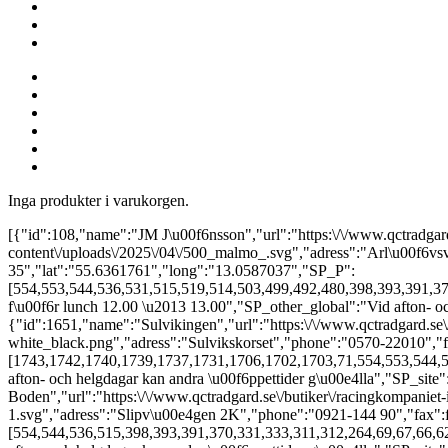
Inga produkter i varukorgen.
[{"id":108,"name":"JM J\u00f6nsson","url":"https:\/\/www.qctradgard.se\/butiker\/jm-jonsson\/","city":"Arl\u00f6v","logotype":"https:\/\/www.qctradgard.se\/wp-content\/uploads\/2025\/04\/500_malmo_.svg","adress":"Arl\u00f6vsv\u00e4gen 24","phone":"040-43 70 30","fax":false,"email":"info@jmjonsson.se","zip":"232 35","lat":"55.6361761","long":"13.0587037","SP_P":[554,553,544,536,531,515,519,514,503,499,492,480,398,393,391,370,331,333,311,312,264,69,67,66,62,61,71,72,73,75,76,78,70,68,74,64,63,65,77,39,37,36,43,45,46,38,35,44,25,27,28,29,30,31,32,34,47,48,57,56,55,54,42,41,40,33,59,26,49,51,52,53,58,60,50,18,19,20,21,22,24,17,23,1737,1739,1740,1742,1743,1761,1759,1763,1765,1766,1768,1703,1892,1890,1862,1861,1855,1853,1849,1719,1727,1725,1723,1733,1735,1721],"SP_o_1":"08:00","SP_c_1":"17:00","SP_o_2":"08:00","SP_c_2":"17:00","SP_o_3":"08:00","SP_c_3":"17:00","SP_o_4":"08:00","SP_c_4":"17:00","SP_o_5":"08:00","SP_c_5":"17:00","SP_o_6":"","SP_c_6":"","SP_o_7":"","SP_c_7":"","SP_other":"St\u00e4ngt f\u00f6r lunch 12.00 \u2013 13.00","SP_other_global":"Vid afton- och helgdagar kan andra \u00f6ppettider g\u00e4lla","SP_site":"https:\/\/jmjonsson.se\/"},{"id":1651,"name":"Sulvikingen","url":"https:\/\/www.qctradgard.se\/butiker\/sulvikingen\/","city":"Arvika","logotype":"https:\/\/www.qctradgard.se\/wp-content\/uploads\/2025\/12\/sulvikingen-logo-white_black.png","adress":"Sulvikskorset","phone":"0570-22010","fax":false,"email":"info@sulvikingen.se","zip":"671 93","lat":"59.6553","long":"12.5852","SP_P":[1743,1742,1740,1739,1737,1731,1706,1702,1703,71,554,553,544,536,531,515,519,514,503,499,492,480,391,333,312,264,75,76,70,62,77,68,65,64,63,69,67,66,61,35,48,37,38,39,43,44,45,25,27,28,29,36,30,31,32,34,46,47,41,42,50,54,59,33,40,49,51,52,53,58,60,18,19,20,21,22,23,17,24,1761,1759,1763,1765,1766,1768,1892],"SP_o_1":"09:00","SP_c_1":"18:00","SP_o_2":"09:00","SP_c_2":"18:00","SP_o_3":"09:00","SP_c_3":"18:00","SP_o_4":"09:00","SP_c_4":"18:00","SP_o_5":"09:00","SP_c_5":"18:00","SP_o_6":"10:00","SP_c_6":"14:00","SP_o_7":"","SP_c_7":"","SP_other":"","SP_other_global":"Vid afton- och helgdagar kan andra \u00f6ppettider g\u00e4lla","SP_site":"https:\/\/www.sulvikingen.se\/"},{"id":110,"name":"Racingkompaniet i Boden","url":"https:\/\/www.qctradgard.se\/butiker\/racingkompaniet-i-boden\/","city":"Boden","logotype":"https:\/\/www.qctradgard.se\/wp-content\/uploads\/2025\/04\/500_boden-1.svg","adress":"Slipv\u00e4gen 2K","phone":"0921-144 90","fax":false,"email":"info@racingkompaniet.se","zip":"96138","lat":"65.8114052","long":"21.6839251","SP_P":[554,544,536,515,398,393,391,370,331,333,311,312,264,69,67,66,62,70,72,73,74,75,76,78,71,65,63,64,68,77,29,39,38,37,36,25,35,27,28,34,59,57,56,55,33,50,42,41,26,40,53,54,18,19,20,21,22,24,17,23,1737,1739,1740,1742,1743,1761,1759,1763,1765,1766,1768,1703,1892,1890],"SP_o_1":"08:00","SP_c_1":"17:00","SP_o_2":"08:00","SP_c_2":"17:00","SP_o_3":"08:00","SP_c_3":"17:00","SP_o_4":"08:00","SP_c_4":"17:00","SP_o_5":"08:00","SP_c_5":"17:00","SP_o_6":"10:00","SP_c_6":"14:00","SP_o_7":"","SP_c_7":"","SP_other":"","SP_other_global":"Vid afton- och helgdagar kan andra \u00f6ppettider g\u00e4lla","SP_site":"https:\/\/racingkompaniet.se\/"},{"id":111,"name":"Bolln\u00e4s Motor & Fritid","url":"https:\/\/www.qctradgard.se\/butiker\/bollnas-motor-fritid\/","city":"Bolln\u00e4s","logotype":"https:\/\/www.qctradgard.se\/wp-content\/uploads\/2025\/04\/500_bollnas.svg","adress":"Voxs\u00e4tter 9690","phone":"0278-232 30","fax":false,"email":"info@bollnasmotorfritid.se","zip":"821 91","lat":"61.3103014","long":"16.4396483","SP_P":{"0":1894,"1":1892,"2":1888,"4":1703,"5":1768,"6":1766,"7":1731,"8":1715,"9":1713,"10":1711,"11":1709,"12":1706,"13":1702,"14":553,"15":531,"16":519,"17":514,"18":503,"19":499,"20":492,"21":480,"22":331,"23":333,"24":311,"25":312,"26":264,"27":61,"28":78,"29":43,"30":44,"31":45,"32":59,"33":32,"34":31,"35":30,"36":29,"37":46,"38":47,"39":48,"40":56,"41":55,"42":54,"43":50,"44":42,"45":40,"46":33,"47":26,"48":41,"49":57,"50":49,"51":51,"52":52,"53":53,"54":58,"55":60,"56":18,"57":19,"58":20,"59":21,"60":22,"61":23,"62":17,"63":24},"SP_o_1":"08:00","SP_c_1":"17:00","SP_o_2":"08:00","SP_c_2":"17:00","SP_o_3":"08:00","SP_c_3":"17:00","SP_o_4":"08:00","SP_c_4":"17:00","SP_o_5":"08:00","SP_c