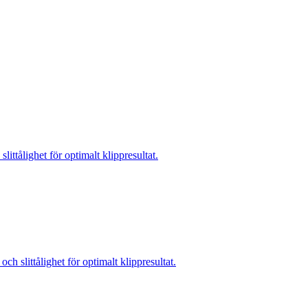
littålighet för optimalt klippresultat.
ch slittålighet för optimalt klippresultat.