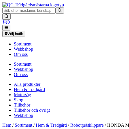
0
Välj butik
Sortiment
Webbshop
Om oss
Sortiment
Webbshop
Om oss
Alla produkter
Hem & Trädgård
Motorsåg
Skog
Tillbehör
Tillbehör och övrigt
Webbshop
Hem
/
Sortiment
/
Hem & Trädgård
/
Robotgräsklippare
/ HONDA Mi