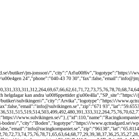
_5":"17:00","SP_o_6":"10:00","SP_c_6":"14:00","SP_o_7":"","SP_c_7":"","SP_other":"","SP_other_global":"Vid afton- och helgdagar kan andra \u00f6ppettider g\u00e4lla","SP_site":"https:\/\/www.bollnasmotorfritid.se\/"},{"id":112,"name":"Borgholms Motorteknik","url":"https:\/\/www.qctradgard.se\/butiker\/borgholms-motorteknik-ab\/","city":"Borgholm","logotype":"https:\/\/www.qctradgard.se\/wp-content\/uploads\/2025\/04\/500_borgholm.svg","adress":"Hammarv\u00e4gen 3","phone":"0485-102 92","fax":false,"email":"borgholmsmotorteknik@telia.com","zip":"387 35","lat":"56.8800863","long":"16.6688824","SP_P":[1894,1892,1888,1890,1865,1860,1859,1857,1846,1810,1808,1703,1765,1763,1761,1759,1743,1742,1740,1739,1737,1735,1733,1731,1727,1725,1723,1721,1719,1717,1715,1713,1711,1709,1706,1702,71,398,393,391,370,331,333,311,312,264,78,76,75,74,73,72,59,29,56,55,54,50,42,40,33,26,41,57,18,22,23,24],"SP_o_1":"09:00","SP_c_1":"18:00","SP_o_2":"09:00","SP_c_2":"18:00","SP_o_3":"09:00","SP_c_3":"18:00","SP_o_4":"09:00","SP_c_4":"18:00","SP_o_5":"09:00","SP_c_5":"18:00","SP_o_6":"10:00","SP_c_6":"14:00","SP_o_7":"","SP_c_7":"","SP_other":"","SP_other_global":"Vid afton- och helgdagar kan andra \u00f6ppettider g\u00e4lla","SP_site":"https:\/\/borgholmsmotorteknik.se\/"},{"id":113,"name":"S\u00e5g & Motor i Broby","url":"https:\/\/www.qctradgard.se\/butiker\/sag-motor-i-broby-ab\/","city":"Broby","logotype":"https:\/\/www.qctradgard.se\/wp-content\/uploads\/2025\/04\/500_broby.svg","adress":"Njurav\u00e4gen 1","phone":"044-413 76","fax":false,"email":"sag.motor.broby@telia.com","zip":"289 43","lat":"56.2794915","long":"14.0721927","SP_P":{"0":1894,"1":1892,"2":1888,"4":1703,"5":1768,"6":1766,"7":1731,"8":1717,"9":1715,"10":1713,"11":1711,"12":1709,"13":1706,"14":1702,"15":554,"16":553,"17":544,"18":536,"19":531,"20":515,"21":519,"22":514,"23":503,"24":499,"25":492,"26":480,"27":370,"28":331,"29":333,"30":311,"31":312,"32":264,"33":70,"34":68,"35":65,"36":61,"37":78,"38":62,"39":66,"40":67,"41":69,"42":74,"43":73,"44":72,"45":43,"46":44,"47":45,"48":59,"49":32,"50":31,"51":30,"52":29,"53":46,"54":47,"55":48,"56":56,"57":55,"58":54,"59":50,"60":42,"61":40,"62":33,"63":26,"64":41,"65":57,"66":49,"67":51,"68":52,"69":53,"70":58,"71":60,"72":18,"73":22,"74":23,"75":24},"SP_o_1":"08:00","SP_c_1":"17:00","SP_o_2":"08:00","SP_c_2":"17:00","SP_o_3":"08:00","SP_c_3":"17:00","SP_o_4":"08:00","SP_c_4":"17:00","SP_o_5":"08:00","SP_c_5":"17:00","SP_o_6":"","SP_c_6":"","SP_o_7":"","SP_c_7":"","SP_other":"L\u00f6rdags\u00f6ppet 08:00 - 17:00, april - juni","SP_other_global":"Vid afton- och helgdagar kan andra \u00f6ppettider g\u00e4lla","SP_site":""},{"id":1625,"name":"Jaco Maskinservice Eksh\u00e4rad","url":"https:\/\/www.qctradgard.se\/butiker\/jaco-maskinservice-eksharad\/","city":"Eksh\u00e4rad","logotype":"https:\/\/www.qctradgard.se\/wp-content\/uploads\/2025\/04\/jaco.svg","adress":"Norev\u00e4gen 6","phone":"0563-32 24 40","fax":false,"email":"info@jacomaskin.se","zip":"683 60","lat":"60.1634766","long":"13.5069005","SP_P":[1894,1892,1888,1890,1860,1859,1857,1846,1703,1768,1766,1765,1763,1761,1759,1743,1742,1740,1739,1737,1735,1733,1731,1727,1725,1723,1721,1719,1717,1715,1713,1711,1709,1706,1702,71,554,553,544,536,531,515,519,514,503,499,492,480,398,393,391,370,331,333,311,312,264,70,77,68,65,61,78,62,66,67,69,76,75,74,73,72,36,37,38,39,43,44,45,59,35,27,34,32,31,25,30,29,28,46,47,48,56,55,54,50,42,40,33,26,41,57,49,51,52,53,58,60,18,19,20,21,22,23,17,24],"SP_o_1":"07:00","SP_c_1":"17:00","SP_o_2":"07:00","SP_c_2":"17:00","SP_o_3":"07:00","SP_c_3":"17:00","SP_o_4":"07:00","SP_c_4":"17:00","SP_o_5":"07:00","SP_c_5":"17:00","SP_o_6":"","SP_c_6":"","SP_o_7":"","SP_c_7":"","SP_other":"Vecka 15-24 har vi l\u00f6rdags\u00f6ppet: 10.00-14.00","SP_other_global":"Vid afton- och helgdagar kan andra \u00f6ppettider g\u00e4lla","SP_site":"https:\/\/www.jacomaskin.se\/"},{"id":114,"name":"Dahlia Motor i F\u00e4rila","url":"https:\/\/www.qctradgard.se\/butiker\/dahlia-motor-farila-ab\/","city":"F\u00e4rila","logotype":"https:\/\/www.qctradgard.se\/wp-content\/uploads\/2025\/04\/500_farila.svg","adress":"H\u00e4rjedalsv\u00e4gen 142","phone":"0651-20088","fax":false,"email":"info@dahliamotor.se","zip":"827 60","lat":"61.8012364","long":"15.8738497","SP_P":[1865,553,531,519,514,503,499,492,480,61,43,44,45,30,31,32,46,47,48,49,51,52],"S