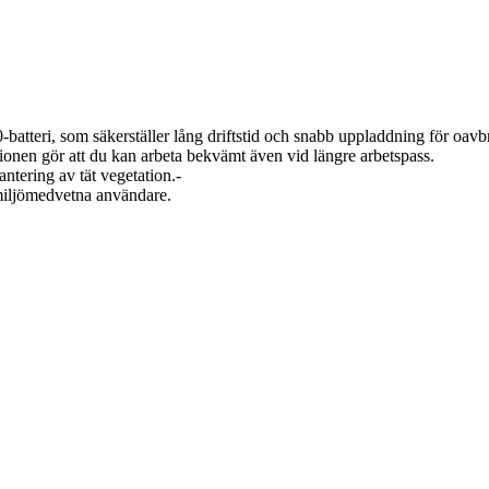
eri, som säkerställer lång driftstid och snabb uppladdning för oavbr
ionen gör att du kan arbeta bekvämt även vid längre arbetspass.
antering av tät vegetation.-
ör miljömedvetna användare.