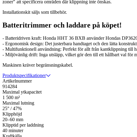
zoner" att specificera områden där klippning inte önskas.
Installationskit säljs som tillbehör.
Batteritrimmer och laddare på köpet!
- Batteridriven kraft: Honda HHT 36 BXB använder Hondas DP3620-batt
- Ergonomisk design: Det justerbara handtaget och den lätta konstrukt
- Multifunktionell användning: Perfekt för allt från kantklippning till h
- Miljövänlig drift: Inga utsläpp, vilket gör den till ett hållbart val f
Maskinen kräver begränsningskabel.
Produktspecifikationer
Artikelnummer
914284
Maximal ytkapacitet
1 500 m²
Maximal lutning
25° / 47%
Klipphöjd
20–60 mm
Klipptid per laddning
40 minuter
Kraftkälla