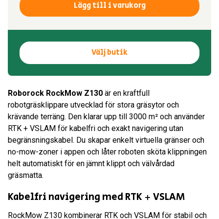
ROBOROCK
Lägg till i varukorg
RockMow
Z130
AWD
mängd
Välj butik
Roborock RockMow Z130
är en kraftfull
robotgräsklippare utvecklad för stora gräsytor och
krävande terräng. Den klarar upp till 3000 m² och använder
RTK + VSLAM för kabelfri och exakt navigering utan
begränsningskabel. Du skapar enkelt virtuella gränser och
no-mow-zoner i appen och låter roboten sköta klippningen
helt automatiskt för en jämnt klippt och välvårdad
gräsmatta.
Kabelfri navigering med RTK + VSLAM
RockMow Z130 kombinerar RTK och VSLAM för stabil och