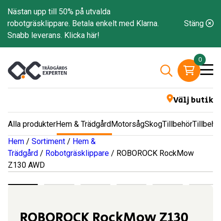
Nästan upp till 50% på utvalda
robotgräsklippare. Betala enkelt med Klarna.
Stäng
Snabb leverans.
Klicka här!
0
Välj butik
Alla produkter
Hem & Trädgård
Motorsåg
Skog
Tillbehör
Tillbehö
Hem
/
Sortiment
/
Hem &
Trädgård
/
Robotgräsklippare
/ ROBOROCK RockMow
Z130 AWD
ROBOROCK RockMow Z130