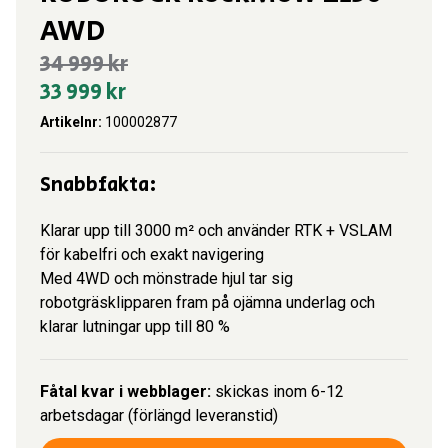
AWD
34 999
kr
Det
33 999
kr
ursprungliga
Det
Artikelnr:
100002877
priset
nuvarande
var:
priset
Snabbfakta:
34
är:
999 kr.
33
Klarar upp till 3000 m² och använder RTK + VSLAM
999 kr.
för kabelfri och exakt navigering
Med 4WD och mönstrade hjul tar sig
robotgräsklipparen fram på ojämna underlag och
klarar lutningar upp till 80 %
Fåtal kvar i webblager:
skickas inom 6-12
arbetsdagar (förlängd leveranstid)