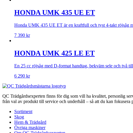
HONDA UMK 435 UE ET
Honda UMK 435 UE ET är en kraftfull och tyst 4-takt röjsåg m
7 390
kr
HONDA UMK 425 LE ET
En 25 cc röjsåg med D-format handtag, bekväm sele och två tillb
6 290
kr
QC Trädgårdsexperten finns för dig som vill ha kvalitet, personlig se
från val av produkt till service och underhåll – så att du kan fokusera p
Sortiment
Skog
Hem & Trädgård
Övriga maskiner
Om QC Trädgårdsexperten