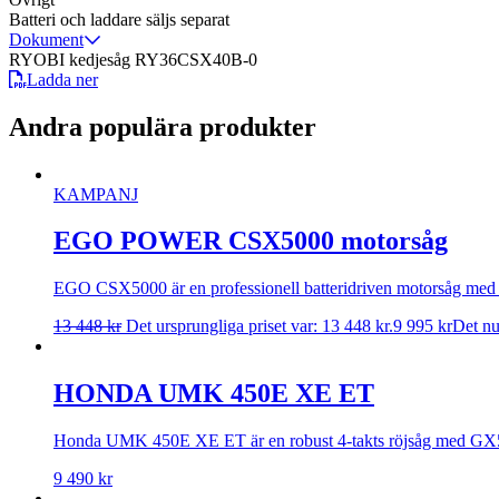
Batteri och laddare säljs separat
Dokument
RYOBI kedjesåg RY36CSX40B-0
Ladda ner
Andra populära produkter
KAMPANJ
EGO POWER CSX5000 motorsåg
EGO CSX5000 är en professionell batteridriven motorsåg med 50
13 448
kr
Det ursprungliga priset var: 13 448 kr.
9 995
kr
Det nu
HONDA UMK 450E XE ET
Honda UMK 450E XE ET är en robust 4-takts röjsåg med GX50-m
9 490
kr