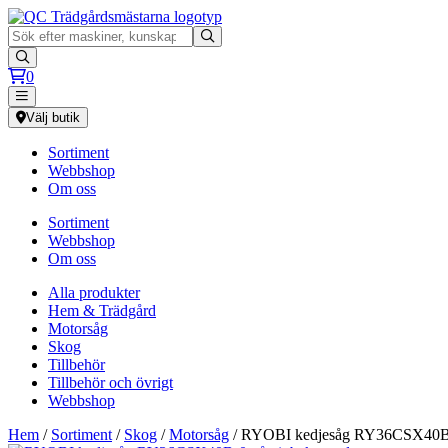
0
Välj butik
Sortiment
Webbshop
Om oss
Sortiment
Webbshop
Om oss
Alla produkter
Hem & Trädgård
Motorsåg
Skog
Tillbehör
Tillbehör och övrigt
Webbshop
Hem
/
Sortiment
/
Skog
/
Motorsåg
/ RYOBI kedjesåg RY36CSX40B