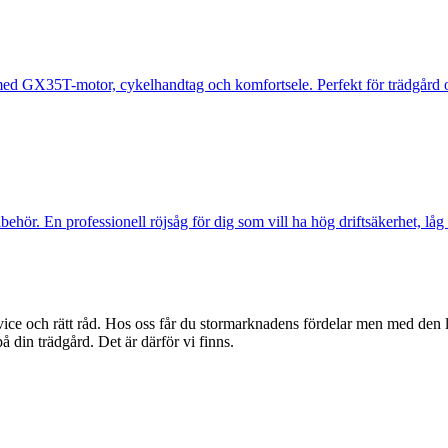
ed GX35T-motor, cykelhandtag och komfortsele. Perfekt för trädgård o
ehör. En professionell röjsåg för dig som vill ha hög driftsäkerhet, lå
rvice och rätt råd. Hos oss får du stormarknadens fördelar men med den 
å din trädgård. Det är därför vi finns.