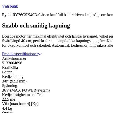
Välj butik
Ryobi RY36CSX40B-0 är en kraftfull batteridriven kedjesåg som kombin
Snabb och smidig kapning
Borstlös motor ger maximal effektivitet och längre livslängd, vilket re
Svärdlängd 40 cm, perfekt för en mängd olika kapningsuppgifter. Ked
för ökad komfort och säkerhet. Automatisk kedjesmörjning säkerställe
Produktspecifikationer
Artikelnummer
5133004898
Kraftkälla
Batteri
Kedjedelning
3/8" (9,53 mm)
Spänning
36V (MAX POWER-system)
Kedjehastighet max effekt
22,5 m/s
Vikt [utan batteri] [Kg]
4,4 kg
Övrigt