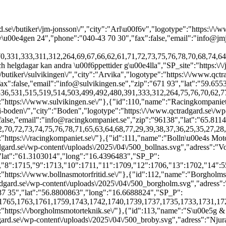
_5":"17:00","SP_o_6":"10:00","SP_c_6":"14:00","SP_o_7":"","SP_c_7":"","SP_other":"","SP_other_global":"Vid afton- och helgdagar kan andra \u00f6ppettider g\u00e4lla","SP_site":"https:\/\/www.bollnasmotorfritid.se\/"},{"id":112,"name":"Borgholms Motorteknik","url":"https:\/\/www.qctradgard.se\/butiker\/borgholms-motorteknik-ab\/","city":"Borgholm","logotype":"https:\/\/www.qctradgard.se\/wp-content\/uploads\/2025\/04\/500_borgholm.svg","adress":"Hammarv\u00e4gen 3","phone":"0485-102 92","fax":false,"email":"borgholmsmotorteknik@telia.com","zip":"387 35","lat":"56.8800863","long":"16.6688824","SP_P":[1894,1892,1888,1890,1865,1860,1859,1857,1846,1810,1808,1703,1765,1763,1761,1759,1743,1742,1740,1739,1737,1735,1733,1731,1727,1725,1723,1721,1719,1717,1715,1713,1711,1709,1706,1702,71,398,393,391,370,331,333,311,312,264,78,76,75,74,73,72,59,29,56,55,54,50,42,40,33,26,41,57,18,22,23,24],"SP_o_1":"09:00","SP_c_1":"18:00","SP_o_2":"09:00","SP_c_2":"18:00","SP_o_3":"09:00","SP_c_3":"18:00","SP_o_4":"09:00","SP_c_4":"18:00","SP_o_5":"09:00","SP_c_5":"18:00","SP_o_6":"10:00","SP_c_6":"14:00","SP_o_7":"","SP_c_7":"","SP_other":"","SP_other_global":"Vid afton- och helgdagar kan andra \u00f6ppettider g\u00e4lla","SP_site":"https:\/\/borgholmsmotorteknik.se\/"},{"id":113,"name":"S\u00e5g & Motor i Broby","url":"https:\/\/www.qctradgard.se\/butiker\/sag-motor-i-broby-ab\/","city":"Broby","logotype":"https:\/\/www.qctradgard.se\/wp-content\/uploads\/2025\/04\/500_broby.svg","adress":"Njurav\u00e4gen 1","phone":"044-413 76","fax":false,"email":"sag.motor.broby@telia.com","zip":"289 43","lat":"56.2794915","long":"14.0721927","SP_P":{"0":1894,"1":1892,"2":1888,"4":1703,"5":1768,"6":1766,"7":1731,"8":1717,"9":1715,"10":1713,"11":1711,"12":1709,"13":1706,"14":1702,"15":554,"16":553,"17":544,"18":536,"19":531,"20":515,"21":519,"22":514,"23":503,"24":499,"25":492,"26":480,"27":370,"28":331,"29":333,"30":311,"31":312,"32":264,"33":70,"34":68,"35":65,"36":61,"37":78,"38":62,"39":66,"40":67,"41":69,"42":74,"43":73,"44":72,"45":43,"46":44,"47":45,"48":59,"49":32,"50":31,"51":30,"52":29,"53":46,"54":47,"55":48,"56":56,"57":55,"58":54,"59":50,"60":42,"61":40,"62":33,"63":26,"64":41,"65":57,"66":49,"67":51,"68":52,"69":53,"70":58,"71":60,"72":18,"73":22,"74":23,"75":24},"SP_o_1":"08:00","SP_c_1":"17:00","SP_o_2":"08:00","SP_c_2":"17:00","SP_o_3":"08:00","SP_c_3":"17:00","SP_o_4":"08:00","SP_c_4":"17:00","SP_o_5":"08:00","SP_c_5":"17:00","SP_o_6":"","SP_c_6":"","SP_o_7":"","SP_c_7":"","SP_other":"L\u00f6rdags\u00f6ppet 08:00 - 17:00, april - juni","SP_other_global":"Vid afton- och helgdagar kan andra \u00f6ppettider g\u00e4lla","SP_site":""},{"id":1625,"name":"Jaco Maskinservice Eksh\u00e4rad","url":"https:\/\/www.qctradgard.se\/butiker\/jaco-maskinservice-eksharad\/","city":"Eksh\u00e4rad","logotype":"https:\/\/www.qctradgard.se\/wp-content\/uploads\/2025\/04\/jaco.svg","adress":"Norev\u00e4gen 6","phone":"0563-32 24 40","fax":false,"email":"info@jacomaskin.se","zip":"683 60","lat":"60.1634766","long":"13.5069005","SP_P":[1894,1892,1888,1890,1860,1859,1857,1846,1703,1768,1766,1765,1763,1761,1759,1743,1742,1740,1739,1737,1735,1733,1731,1727,1725,1723,1721,1719,1717,1715,1713,1711,1709,1706,1702,71,554,553,544,536,531,515,519,514,503,499,492,480,398,393,391,370,331,333,311,312,264,70,77,68,65,61,78,62,66,67,69,76,75,74,73,72,36,37,38,39,43,44,45,59,35,27,34,32,31,25,30,29,28,46,47,48,56,55,54,50,42,40,33,26,41,57,49,51,52,53,58,60,18,19,20,21,22,23,17,24],"SP_o_1":"07:00","SP_c_1":"17:00","SP_o_2":"07:00","SP_c_2":"17:00","SP_o_3":"07:00","SP_c_3":"17:00","SP_o_4":"07:00","SP_c_4":"17:00","SP_o_5":"07:00","SP_c_5":"17:00","SP_o_6":"","SP_c_6":"","SP_o_7":"","SP_c_7":"","SP_other":"Vecka 15-24 har vi l\u00f6rdags\u00f6ppet: 10.00-14.00","SP_other_global":"Vid afton- och helgdagar kan andra \u00f6ppettider g\u00e4lla","SP_site":"https:\/\/www.jacomaskin.se\/"},{"id":114,"name":"Dahlia Motor i F\u00e4rila","url":"https:\/\/www.qctradgard.se\/butiker\/dahlia-motor-farila-ab\/","city":"F\u00e4rila","logotype":"https:\/\/www.qctradgard.se\/wp-content\/uploads\/2025\/04\/500_farila.svg","adress":"H\u00e4rjedalsv\u00e4gen 142","phone":"0651-20088","fax":false,"email":"info@dahliamotor.se","zip":"827 60","lat":"61.8012364","long":"15.8738497","SP_P":[1865,553,531,519,514,503,499,492,480,61,43,44,45,30,31,32,46,47,48,49,51,52],"S