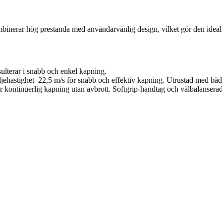
erar hög prestanda med användarvänlig design, vilket gör den idealisk f
sulterar i snabb och enkel kapning.
jehastighet 22,5 m/s för snabb och effektiv kapning. Utrustad med både
r kontinuerlig kapning utan avbrott. Softgrip-handtag och välbalansera