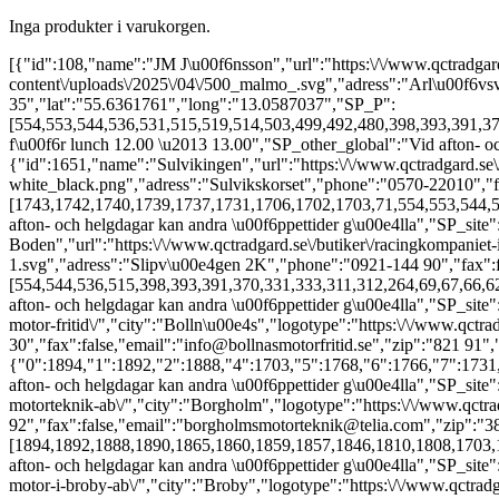
Inga produkter i varukorgen.
[{"id":108,"name":"JM J\u00f6nsson","url":"https:\/\/www.qctradgard.se\/butiker\/jm-jonsson\/","city":"Arl\u00f6v","logotype":"https:\/\/www.qctradgard.se\/wp-content\/uploads\/2025\/04\/500_malmo_.svg","adress":"Arl\u00f6vsv\u00e4gen 24","phone":"040-43 70 30","fax":false,"email":"info@jmjonsson.se","zip":"232 35","lat":"55.6361761","long":"13.0587037","SP_P":[554,553,544,536,531,515,519,514,503,499,492,480,398,393,391,370,331,333,311,312,264,69,67,66,62,61,71,72,73,75,76,78,70,68,74,64,63,65,77,39,37,36,43,45,46,38,35,44,25,27,28,29,30,31,32,34,47,48,57,56,55,54,42,41,40,33,59,26,49,51,52,53,58,60,50,18,19,20,21,22,24,17,23,1737,1739,1740,1742,1743,1761,1759,1763,1765,1766,1768,1703,1892,1890,1862,1861,1855,1853,1849,1719,1727,1725,1723,1733,1735,1721],"SP_o_1":"08:00","SP_c_1":"17:00","SP_o_2":"08:00","SP_c_2":"17:00","SP_o_3":"08:00","SP_c_3":"17:00","SP_o_4":"08:00","SP_c_4":"17:00","SP_o_5":"08:00","SP_c_5":"17:00","SP_o_6":"","SP_c_6":"","SP_o_7":"","SP_c_7":"","SP_other":"St\u00e4ngt f\u00f6r lunch 12.00 \u2013 13.00","SP_other_global":"Vid afton- och helgdagar kan andra \u00f6ppettider g\u00e4lla","SP_site":"https:\/\/jmjonsson.se\/"},{"id":1651,"name":"Sulvikingen","url":"https:\/\/www.qctradgard.se\/butiker\/sulvikingen\/","city":"Arvika","logotype":"https:\/\/www.qctradgard.se\/wp-content\/uploads\/2025\/12\/sulvikingen-logo-white_black.png","adress":"Sulvikskorset","phone":"0570-22010","fax":false,"email":"info@sulvikingen.se","zip":"671 93","lat":"59.6553","long":"12.5852","SP_P":[1743,1742,1740,1739,1737,1731,1706,1702,1703,71,554,553,544,536,531,515,519,514,503,499,492,480,391,333,312,264,75,76,70,62,77,68,65,64,63,69,67,66,61,35,48,37,38,39,43,44,45,25,27,28,29,36,30,31,32,34,46,47,41,42,50,54,59,33,40,49,51,52,53,58,60,18,19,20,21,22,23,17,24,1761,1759,1763,1765,1766,1768,1892],"SP_o_1":"09:00","SP_c_1":"18:00","SP_o_2":"09:00","SP_c_2":"18:00","SP_o_3":"09:00","SP_c_3":"18:00","SP_o_4":"09:00","SP_c_4":"18:00","SP_o_5":"09:00","SP_c_5":"18:00","SP_o_6":"10:00","SP_c_6":"14:00","SP_o_7":"","SP_c_7":"","SP_other":"","SP_other_global":"Vid afton- och helgdagar kan andra \u00f6ppettider g\u00e4lla","SP_site":"https:\/\/www.sulvikingen.se\/"},{"id":110,"name":"Racingkompaniet i Boden","url":"https:\/\/www.qctradgard.se\/butiker\/racingkompaniet-i-boden\/","city":"Boden","logotype":"https:\/\/www.qctradgard.se\/wp-content\/uploads\/2025\/04\/500_boden-1.svg","adress":"Slipv\u00e4gen 2K","phone":"0921-144 90","fax":false,"email":"info@racingkompaniet.se","zip":"96138","lat":"65.8114052","long":"21.6839251","SP_P":[554,544,536,515,398,393,391,370,331,333,311,312,264,69,67,66,62,70,72,73,74,75,76,78,71,65,63,64,68,77,29,39,38,37,36,25,35,27,28,34,59,57,56,55,33,50,42,41,26,40,53,54,18,19,20,21,22,24,17,23,1737,1739,1740,1742,1743,1761,1759,1763,1765,1766,1768,1703,1892,1890],"SP_o_1":"08:00","SP_c_1":"17:00","SP_o_2":"08:00","SP_c_2":"17:00","SP_o_3":"08:00","SP_c_3":"17:00","SP_o_4":"08:00","SP_c_4":"17:00","SP_o_5":"08:00","SP_c_5":"17:00","SP_o_6":"10:00","SP_c_6":"14:00","SP_o_7":"","SP_c_7":"","SP_other":"","SP_other_global":"Vid afton- och helgdagar kan andra \u00f6ppettider g\u00e4lla","SP_site":"https:\/\/racingkompaniet.se\/"},{"id":111,"name":"Bolln\u00e4s Motor & Fritid","url":"https:\/\/www.qctradgard.se\/butiker\/bollnas-motor-fritid\/","city":"Bolln\u00e4s","logotype":"https:\/\/www.qctradgard.se\/wp-content\/uploads\/2025\/04\/500_bollnas.svg","adress":"Voxs\u00e4tter 9690","phone":"0278-232 30","fax":false,"email":"info@bollnasmotorfritid.se","zip":"821 91","lat":"61.3103014","long":"16.4396483","SP_P":{"0":1894,"1":1892,"2":1888,"4":1703,"5":1768,"6":1766,"7":1731,"8":1715,"9":1713,"10":1711,"11":1709,"12":1706,"13":1702,"14":553,"15":531,"16":519,"17":514,"18":503,"19":499,"20":492,"21":480,"22":331,"23":333,"24":311,"25":312,"26":264,"27":61,"28":78,"29":43,"30":44,"31":45,"32":59,"33":32,"34":31,"35":30,"36":29,"37":46,"38":47,"39":48,"40":56,"41":55,"42":54,"43":50,"44":42,"45":40,"46":33,"47":26,"48":41,"49":57,"50":49,"51":51,"52":52,"53":53,"54":58,"55":60,"56":18,"57":19,"58":20,"59":21,"60":22,"61":23,"62":17,"63":24},"SP_o_1":"08:00","SP_c_1":"17:00","SP_o_2":"08:00","SP_c_2":"17:00","SP_o_3":"08:00","SP_c_3":"17:00","SP_o_4":"08:00","SP_c_4":"17:00","SP_o_5":"08:00","SP_c