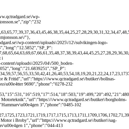
P_o_1":"08:00","SP_c_1":"17:00","SP_o_2":"08:00","SP_c_2":"17:00","SP_o_3":"08:00","SP_c_3":"17:00","SP_o_4":"08:00","SP_c_4":"17:00","SP_o_5":"08:00","SP_c_5":"17:00","SP_o_6":"","SP_c_6":"","SP_o_7":"","SP_c_7":"","SP_other":"","SP_other_global":"Vid afton- och helgdagar kan andra \u00f6ppettider g\u00e4lla","SP_site":""},{"id":115,"name":"Motorsport i Vimmerby","url":"https:\/\/www.qctradgard.se\/butiker\/motorsport-gamleby\/","city":"Gamleby","logotype":"https:\/\/www.qctradgard.se\/wp-content\/uploads\/2025\/04\/motorsport-1.svg","adress":"Tr\u00e4dg\u00e5rdsgatan 2","phone":"0493-102 62","fax":false,"email":"gamleby@motorsport.se","zip":"594 30","lat":"57.8956654","long":"16.4025264","SP_P":[554,553,544,536,531,515,519,514,503,499,492,480,398,393,391,370,331,333,311,312,264,69,67,66,62,61,70,72,73,74,75,76,78,71,65,63,64,68,77,29,46,45,43,39,38,37,36,44,25,35,27,28,34,32,31,30,47,48,59,57,56,55,33,50,42,41,26,40,49,51,52,53,58,60,54,18,19,20,21,22,24,17,23,1737,1739,1740,1742,1743,1761,1759,1763,1765,1766,1768,1703,1892],"SP_o_1":"08:00","SP_c_1":"17:00","SP_o_2":"08:00","SP_c_2":"17:00","SP_o_3":"08:00","SP_c_3":"17:00","SP_o_4":"08:00","SP_c_4":"17:00","SP_o_5":"08:00","SP_c_5":"17:00","SP_o_6":"","SP_c_6":"","SP_o_7":"","SP_c_7":"","SP_other":"Sveriges nationaldag 6\/6 ST\u00c4NGT\r\nMidsommarafton 20\/6 ST\u00c4NGT