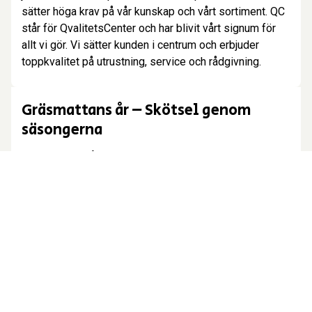
sätter höga krav på vår kunskap och vårt sortiment. QC
står för QvalitetsCenter och har blivit vårt signum för
allt vi gör. Vi sätter kunden i centrum och erbjuder
toppkvalitet på utrustning, service och rådgivning.
Gräsmatta
Gräsmattans år – Skötsel genom
säsongerna
Att ha en välmående gräsmatta kräver mer än bara
klippning – den behöver omvårdnad året runt. Varje
årstid har sina unika behov, och genom att anpassa
skötseln efter säsongen kan man få en tät, grön och
frisk gräsmatta. Här är en guide till hur du tar hand om
gräset under året.