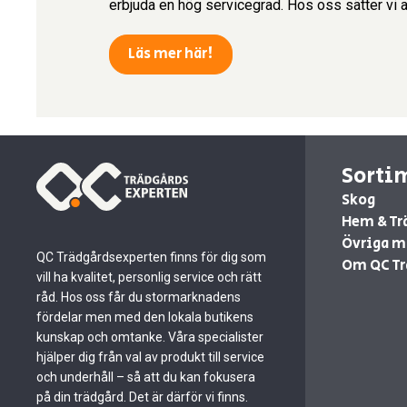
erbjuda en hög servicegrad. Hos oss sätter vi a
Läs mer här!
Sorti
Skog
Hem & Tr
Övriga m
QC Trädgårdsexperten finns för dig som
Om QC Tr
vill ha kvalitet, personlig service och rätt
råd. Hos oss får du stormarknadens
fördelar men med den lokala butikens
kunskap och omtanke. Våra specialister
hjälper dig från val av produkt till service
och underhåll – så att du kan fokusera
på din trädgård. Det är därför vi finns.