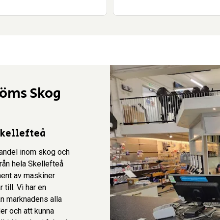
röms Skog
Skellefteå
handel inom skog och
rån hela Skellefteå
iment av maskiner
till. Vi har en
rån marknadens alla
er och att kunna