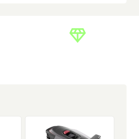
ärken
Din lokala butik