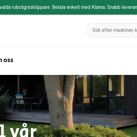
tvalda robotgräsklippare. Betala enkelt med Klarna. Snabb levera
 oss
 vår