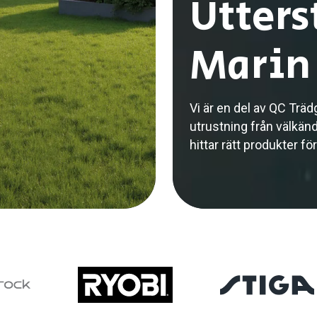
Utters
Marin 
Vi är en del av QC Trä
utrustning från välkänd
hittar rätt produkter fö