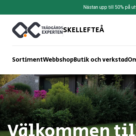
Nästan upp till 50% på u
SKELLEFTEÅ
Sortiment
Webbshop
Butik och verkstad
Om
Välkommen till