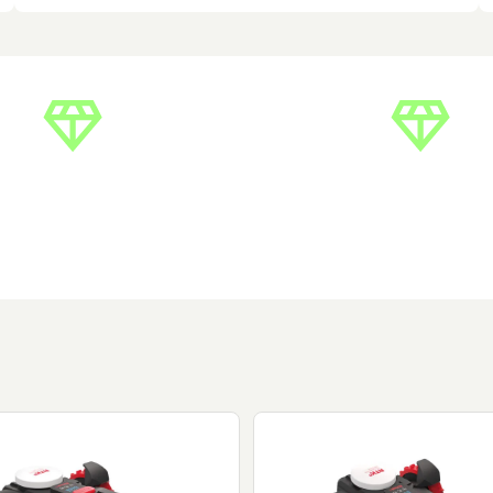
nnig personal
Välkända varum