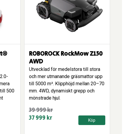
ot®
ROBOROCK RockMow Z150
AWD
Utvecklad för medelstora till stora
2.0-
och mer utmanande gräsmattor upp
amera
till 5000 m². Klipphöjd mellan 20–70
till 500
mm. 4WD, dynamiskt grepp och
nt
mönstrade hjul.
Det
Det
39 999
kr
ursprungliga
nuvarande
37 999
kr
Köp
priset
priset
var:
är: