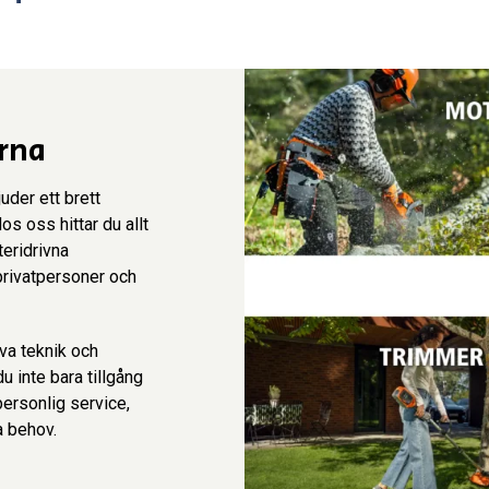
arna
uder ett brett
s oss hittar du allt
teridrivna
rivatpersoner och
iva teknik och
u inte bara tillgång
personlig service,
a behov.