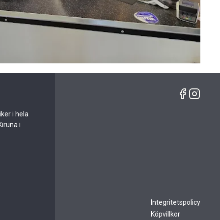
ker i hela
Kiruna i
Integritetspolicy
Köpvillkor