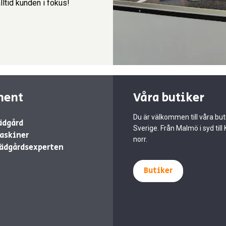
lltid kunden i fokus!
ment
Våra butiker
Du är välkommen till våra buti
ädgård
Sverige. Från Malmö i syd till 
askiner
norr.
ädgårdsexperten
Butiker