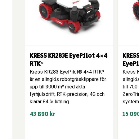
KRESS KR283E EyePilot 4×4
KRESS
RTKⁿ
EyePi
Kress KR283 EyePilot® 4×4 RTKⁿ
Kress 
är en slinglös robotgräsklippare för
slinglö
upp till 3000 m² med äkta
till 70
fyrhjulsdrift, RTK-precision, 4G och
ZeroTri
klarar 84 % lutning.
systema
43 890
kr
15 09