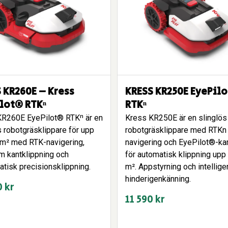
 KR260E – Kress
KRESS KR250E EyePil
lot® RTKⁿ
RTKⁿ
KR260E EyePilot® RTKⁿ är en
Kress KR250E är en slinglös
s robotgräsklippare för upp
robotgräsklippare med RTKn 
0 m² med RTK-navigering,
navigering och EyePilot®-k
m kantklippning och
för automatisk klippning upp 
tisk precisionsklippning.
m². Appstyrning och intellige
hinderigenkänning.
0
kr
11 590
kr